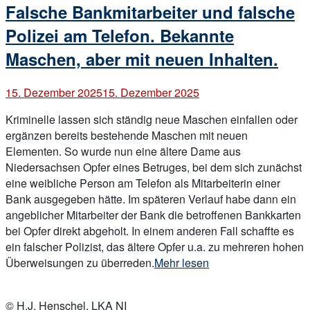
Falsche Bankmitarbeiter und falsche
Be
Vo
Polizei am Telefon. Bekannte
un
Maschen, aber mit neuen Inhalten.
Ra
15. Dezember 2025
15. Dezember 2025
Kriminelle lassen sich ständig neue Maschen einfallen oder
ergänzen bereits bestehende Maschen mit neuen
Elementen. So wurde nun eine ältere Dame aus
Niedersachsen Opfer eines Betruges, bei dem sich zunächst
eine weibliche Person am Telefon als Mitarbeiterin einer
Bank ausgegeben hätte. Im späteren Verlauf habe dann ein
angeblicher Mitarbeiter der Bank die betroffenen Bankkarten
bei Opfer direkt abgeholt. In einem anderen Fall schaffte es
ein falscher Polizist, das ältere Opfer u.a. zu mehreren hohen
„Falsche
Überweisungen zu überreden.
Mehr lesen
Bankmitarbeiter
Open
und
post
© H.J. Henschel, LKA NI
falsche