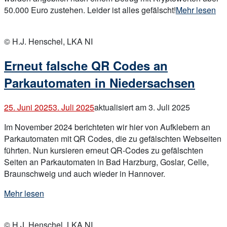
„Gefälschte
50.000 Euro zustehen. Leider ist alles gefälscht!
Mehr lesen
Post
Open
vom
post
© H.J. Henschel, LKA NI
gefälschten
Anwalt
Erneut falsche QR Codes an
nach
angeblichem
Parkautomaten in Niedersachsen
Betrugsdelikt
mit
25. Juni 2025
3. Juli 2025
aktualisiert am 3. Juli 2025
Kryptowerten“
Im November 2024 berichteten wir hier von Aufklebern an
Parkautomaten mit QR Codes, die zu gefälschten Webseiten
führten. Nun kursieren erneut QR-Codes zu gefälschten
Seiten an Parkautomaten in Bad Harzburg, Goslar, Celle,
Braunschweig und auch wieder in Hannover.
„Erneut
Mehr lesen
falsche
Open
QR
post
© H.J. Henschel, LKA NI