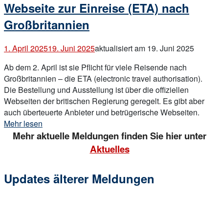
FAKE“
Webseite zur Einreise (ETA) nach
Großbritannien
1. April 2025
19. Juni 2025
aktualisiert am 19. Juni 2025
Ab dem 2. April ist sie Pflicht für viele Reisende nach
Großbritannien – die ETA (electronic travel authorisation).
Die Bestellung und Ausstellung ist über die offiziellen
Webseiten der britischen Regierung geregelt. Es gibt aber
„Betr
auch überteuerte Anbieter und betrügerische Webseiten.
oder
Mehr lesen
übert
Mehr aktuelle Meldungen finden Sie hier unter
Webs
Aktuelles
zur
Einre
Updates älterer Meldungen
(ETA)
nach
Großb
Open
post