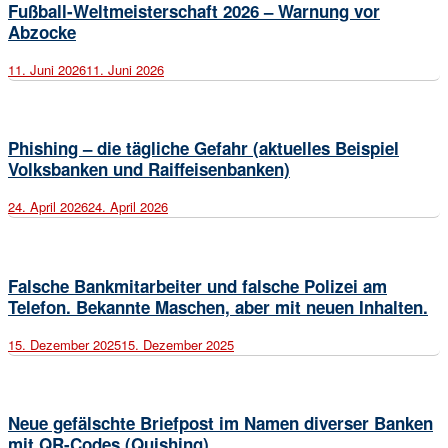
Fußball-Weltmeisterschaft 2026 – Warnung vor
Abzocke
11. Juni 2026
11. Juni 2026
Open
post
Phishing – die tägliche Gefahr (aktuelles Beispiel
Volksbanken und Raiffeisenbanken)
24. April 2026
24. April 2026
Open
post
Falsche Bankmitarbeiter und falsche Polizei am
Telefon. Bekannte Maschen, aber mit neuen Inhalten.
15. Dezember 2025
15. Dezember 2025
Open
post
Neue gefälschte Briefpost im Namen diverser Banken
mit QR-Codes (Quishing)