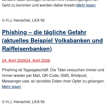
„Fußball-
Geld zu kommen und werden dabei kreativ.
Mehr lesen
Weltmeisterschaft
Open
2026
post
© H.J. Henschel, LKA NI
–
Warnung
Phishing – die tägliche Gefahr
vor
Abzocke“
(aktuelles Beispiel Volksbanken und
Raiffeisenbanken)
24. April 2026
24. April 2026
Phishing ist Tagesgeschäft. Die Täter versuchen immer und
immer wieder per Mail, QR-Code, SMS, Briefpost,
„P
Messenger usw. an sensible Daten ihrer Opfer zu gelangen.
–
Mehr lesen
di
Open
tä
post
© H.J. Henschel, LKA NI
Ge
(a