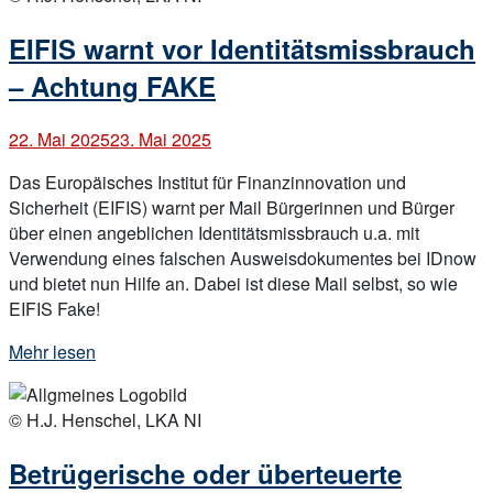
Codes
an
EIFIS warnt vor Identitätsmissbrauch
Parkautomaten
in
– Achtung FAKE
Niedersachsen“
22. Mai 2025
23. Mai 2025
Das Europäisches Institut für Finanzinnovation und
Sicherheit (EIFIS) warnt per Mail Bürgerinnen und Bürger
über einen angeblichen Identitätsmissbrauch u.a. mit
Verwendung eines falschen Ausweisdokumentes bei IDnow
und bietet nun Hilfe an. Dabei ist diese Mail selbst, so wie
EIFIS Fake!
„EIFIS
Mehr lesen
warnt
Open
vor
post
© H.J. Henschel, LKA NI
Identitätsmissbrauch
–
Betrügerische oder überteuerte
Achtung