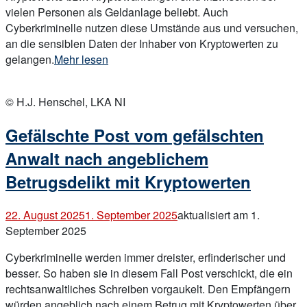
vielen Personen als Geldanlage beliebt. Auch
Cyberkriminelle nutzen diese Umstände aus und versuchen,
an die sensiblen Daten der Inhaber von Kryptowerten zu
„Gefälschte
gelangen.
Mehr lesen
Elster-
Open
Mail
post
© H.J. Henschel, LKA NI
fordert
zur
Gefälschte Post vom gefälschten
Datenübermittlung
von
Anwalt nach angeblichem
Krypto-
Betrugsdelikt mit Kryptowerten
Beständen
auf“
22. August 2025
1. September 2025
aktualisiert am 1.
September 2025
Cyberkriminelle werden immer dreister, erfinderischer und
besser. So haben sie in diesem Fall Post verschickt, die ein
rechtsanwaltliches Schreiben vorgaukelt. Den Empfängern
würden angeblich nach einem Betrug mit Kryptowerten über