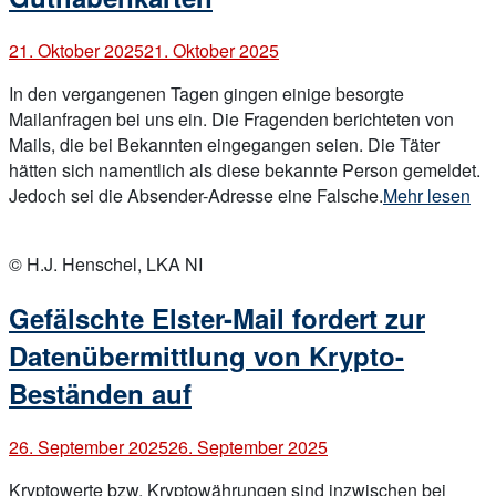
Codes
(Quish
21. Oktober 2025
21. Oktober 2025
In den vergangenen Tagen gingen einige besorgte
Mailanfragen bei uns ein. Die Fragenden berichteten von
Mails, die bei Bekannten eingegangen seien. Die Täter
hätten sich namentlich als diese bekannte Person gemeldet.
„Täter
Jedoch sei die Absender-Adresse eine Falsche.
Mehr lesen
fälschen
Open
persönlichen
post
© H.J. Henschel, LKA NI
Mail-
Kontakt
Gefälschte Elster-Mail fordert zur
und
bitten
Datenübermittlung von Krypto-
um
Beständen auf
Kauf
von
26. September 2025
26. September 2025
Guthabenkart
Kryptowerte bzw. Kryptowährungen sind inzwischen bei