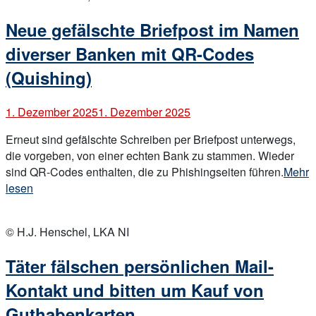
Polizei
Neue gefälschte Briefpost im Namen
am
Telefon.
diverser Banken mit QR-Codes
Bekannte
(Quishing)
Maschen,
aber
1. Dezember 2025
1. Dezember 2025
mit
neuen
Erneut sind gefälschte Schreiben per Briefpost unterwegs,
Inhalten.“
die vorgeben, von einer echten Bank zu stammen. Wieder
„Neue
sind QR-Codes enthalten, die zu Phishingseiten führen.
Mehr
gefäls
lesen
Briefp
Open
im
post
© H.J. Henschel, LKA NI
Name
divers
Täter fälschen persönlichen Mail-
Banke
mit
Kontakt und bitten um Kauf von
QR-
Guthabenkarten