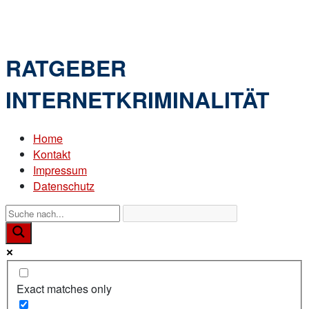
Skip
Home
to
Menu
content
RATGEBER
INTERNETKRIMINALITÄT
Home
Kontakt
Impressum
Datenschutz
Exact matches only