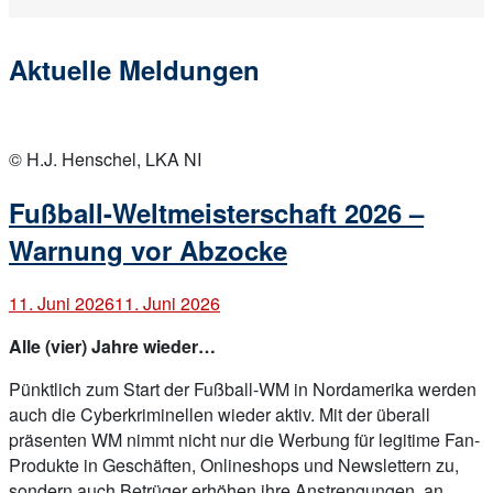
Aktuelle Meldungen
Open
post
© H.J. Henschel, LKA NI
Fußball-Weltmeisterschaft 2026 –
Warnung vor Abzocke
11. Juni 2026
11. Juni 2026
Alle (vier) Jahre wieder…
Pünktlich zum Start der Fußball-WM in Nordamerika werden
auch die Cyberkriminellen wieder aktiv. Mit der überall
präsenten WM nimmt nicht nur die Werbung für legitime Fan-
Produkte in Geschäften, Onlineshops und Newslettern zu,
sondern auch Betrüger erhöhen ihre Anstrengungen, an