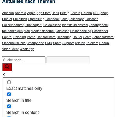
Aktuelles nach Themen
Amazon
Android
Apple
App Store
Bank
Betrug
Bitcoin
Corona
DHL
ebay
Emotet
Enkeltrick
Erpressung
Facebook
Fake
Fakeshops
Falscher
Polizeibeamter
Finanzagent
Geldwäsche
Identitätsdiebstahl
Jobangebote
Kleinanzeigen
Mail
Mediensicherheit
Microsoft
Onlinebanking
Passwörter
PayPal
Phishing
Porno
Ransomware
Rechnung
Router
Scam
Schadsoftware
Sicherheitslücke
Smartphone
SMS
Spam
Support
Telefon
Telekom
Urlaub
Video-Ident
WhatsApp
Exact matches only
Search in title
Search in content