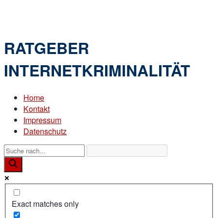
Skip
Home
to
Menu
content
RATGEBER
INTERNETKRIMINALITÄT
Home
Kontakt
Impressum
Datenschutz
Exact matches only