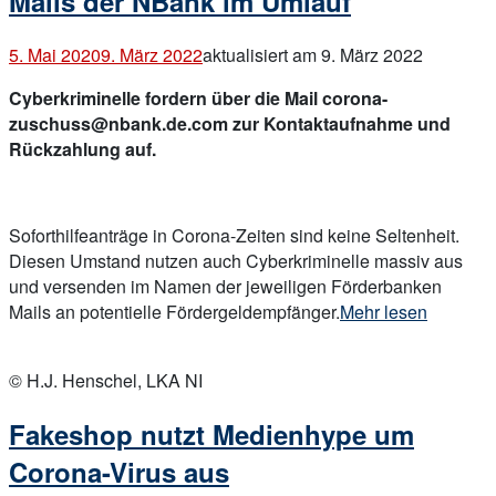
Mails der NBank im Umlauf
5. Mai 2020
9. März 2022
aktualisiert am 9. März 2022
Cyberkriminelle fordern über die Mail
corona-
zuschuss@nbank.de.com
zur Kontaktaufnahme und
Rückzahlung auf.
Soforthilfeanträge in Corona-Zeiten sind keine Seltenheit.
Diesen Umstand nutzen auch Cyberkriminelle massiv aus
und versenden im Namen der jeweiligen Förderbanken
„Aktuelle
Mails an potentielle Fördergeldempfänger.
Mehr lesen
Corona-
Open
Info:
post
© H.J. Henschel, LKA NI
Angebliche
Mails
Fakeshop nutzt Medienhype um
der
NBank
Corona-Virus aus
im