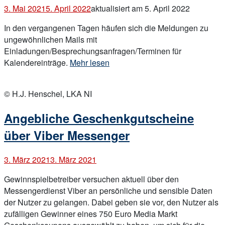
3. Mai 2021
5. April 2022
aktualisiert am 5. April 2022
In den vergangenen Tagen häufen sich die Meldungen zu
ungewöhnlichen Mails mit
Einladungen/Besprechungsanfragen/Terminen für
„Spam
Kalendereinträge.
Mehr lesen
per
Open
Kalendereintrag
post
© H.J. Henschel, LKA NI
aus
Mail“
Angebliche Geschenkgutscheine
über Viber Messenger
3. März 2021
3. März 2021
Gewinnspielbetreiber versuchen aktuell über den
Messengerdienst Viber an persönliche und sensible Daten
der Nutzer zu gelangen. Dabei geben sie vor, den Nutzer als
zufälligen Gewinner eines 750 Euro Media Markt