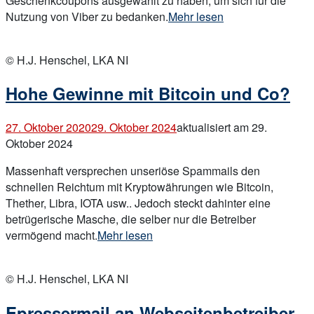
Geschenkcoupons ausgewählt zu haben, um sich für die
„Angebliche
Nutzung von Viber zu bedanken.
Mehr lesen
Geschenkgutscheine
Open
über
post
© H.J. Henschel, LKA NI
Viber
Messenger“
Hohe Gewinne mit Bitcoin und Co?
27. Oktober 2020
29. Oktober 2024
aktualisiert am 29.
Oktober 2024
Massenhaft versprechen unseriöse Spammails den
schnellen Reichtum mit Kryptowährungen wie Bitcoin,
Thether, Libra, IOTA usw.. Jedoch steckt dahinter eine
betrügerische Masche, die selber nur die Betreiber
„Hohe
vermögend macht.
Mehr lesen
Gewinne
Open
mit
post
© H.J. Henschel, LKA NI
Bitcoin
und
Epressermail an Webseitenbetreiber