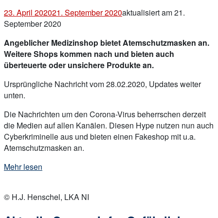
Umlauf“
23. April 2020
21. September 2020
aktualisiert am 21.
September 2020
Angeblicher Medizinshop bietet Atemschutzmasken an.
Weitere Shops kommen nach und bieten auch
überteuerte oder unsichere Produkte an.
Ursprüngliche Nachricht vom 28.02.2020, Updates weiter
unten.
Die Nachrichten um den Corona-Virus beherrschen derzeit
die Medien auf allen Kanälen. Diesen Hype nutzen nun auch
Cyberkriminelle aus und bieten einen Fakeshop mit u.a.
Atemschutzmasken an.
„Fakeshop
Mehr lesen
nutzt
Open
Medienhype
post
© H.J. Henschel, LKA NI
um
Corona-