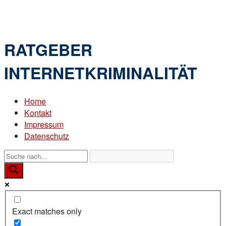
Skip
Home
to
Menu
content
RATGEBER
INTERNETKRIMINALITÄT
Home
Kontakt
Impressum
Datenschutz
Exact matches only