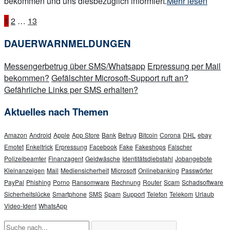
„Aktuelle
bekommen und uns diesbezüglich informiert.
Mehr lesen
Corona-
Seitennummerierung
1
2
…
13
Info:
Phishingmail
der
DAUERWARNMELDUNGEN
der
Beiträge
angeblichen
Messengerbetrug über SMS/Whatsapp
Erpressung per Mail
Arbeitsagentur
bekommen?
Gefälschter Microsoft-Support ruft an?
bietet
Gefährliche Links per SMS erhalten?
Hilfe
bzgl.
Aktuelles nach Themen
Kurzarbeitergeld“
Amazon
Android
Apple
App Store
Bank
Betrug
Bitcoin
Corona
DHL
ebay
Emotet
Enkeltrick
Erpressung
Facebook
Fake
Fakeshops
Falscher
Polizeibeamter
Finanzagent
Geldwäsche
Identitätsdiebstahl
Jobangebote
Kleinanzeigen
Mail
Mediensicherheit
Microsoft
Onlinebanking
Passwörter
PayPal
Phishing
Porno
Ransomware
Rechnung
Router
Scam
Schadsoftware
Sicherheitslücke
Smartphone
SMS
Spam
Support
Telefon
Telekom
Urlaub
Video-Ident
WhatsApp