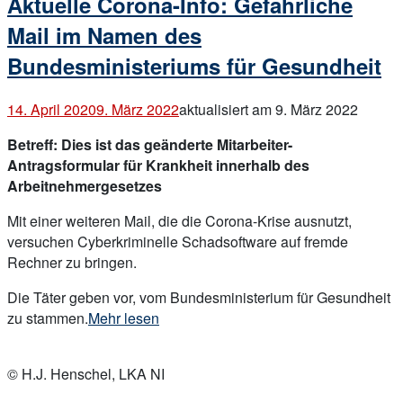
Aktuelle Corona-Info: Gefährliche
Virus
aus“
Mail im Namen des
Bundesministeriums für Gesundheit
14. April 2020
9. März 2022
aktualisiert am 9. März 2022
Betreff: Dies ist das geänderte Mitarbeiter-
Antragsformular für Krankheit innerhalb des
Arbeitnehmergesetzes
Mit einer weiteren Mail, die die Corona-Krise ausnutzt,
versuchen Cyberkriminelle Schadsoftware auf fremde
Rechner zu bringen.
Die Täter geben vor, vom Bundesministerium für Gesundheit
„Aktuelle
zu stammen.
Mehr lesen
Corona-
Open
Info:
post
© H.J. Henschel, LKA NI
Gefährliche
Mail