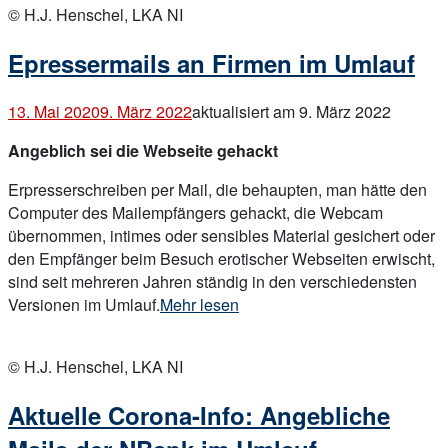
post
© H.J. Henschel, LKA NI
und
Zahlungsdaten
Epressermails an Firmen im Umlauf
in
Amazon-
13. Mai 2020
9. März 2022
aktualisiert am 9. März 2022
Optik“
Angeblich sei die Webseite gehackt
Erpresserschreiben per Mail, die behaupten, man hätte den
Computer des Mailempfängers gehackt, die Webcam
übernommen, intimes oder sensibles Material gesichert oder
den Empfänger beim Besuch erotischer Webseiten erwischt,
sind seit mehreren Jahren ständig in den verschiedensten
„Epressermails
Versionen im Umlauf.
Mehr lesen
an
Open
Firmen
post
© H.J. Henschel, LKA NI
im
Umlauf“
Aktuelle Corona-Info: Angebliche