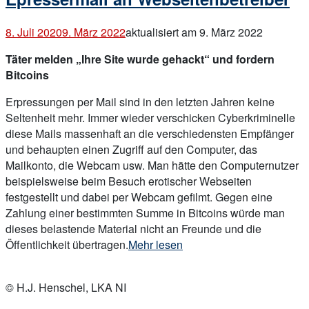
Co?“
8. Juli 2020
9. März 2022
aktualisiert am 9. März 2022
Täter melden „Ihre Site wurde gehackt“ und fordern
Bitcoins
Erpressungen per Mail sind in den letzten Jahren keine
Seltenheit mehr. Immer wieder verschicken Cyberkriminelle
diese Mails massenhaft an die verschiedensten Empfänger
und behaupten einen Zugriff auf den Computer, das
Mailkonto, die Webcam usw. Man hätte den Computernutzer
beispielsweise beim Besuch erotischer Webseiten
festgestellt und dabei per Webcam gefilmt. Gegen eine
Zahlung einer bestimmten Summe in Bitcoins würde man
dieses belastende Material nicht an Freunde und die
„Epressermail
Öffentlichkeit übertragen.
Mehr lesen
an
Open
Webseitenbetreiber“
post
© H.J. Henschel, LKA NI