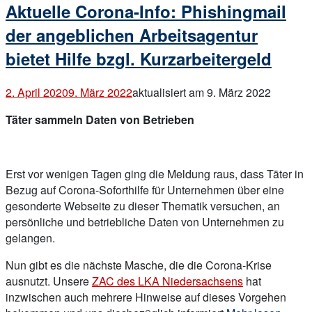
Aktuelle Corona-Info: Phishingmail
im
Namen
der angeblichen Arbeitsagentur
des
bietet Hilfe bzgl. Kurzarbeitergeld
Bundesministeriums
für
2. April 2020
9. März 2022
aktualisiert am 9. März 2022
Gesundheit“
Täter sammeln Daten von Betrieben
Erst vor wenigen Tagen ging die Meldung raus, dass Täter in
Bezug auf Corona-Soforthilfe für Unternehmen über eine
gesonderte Webseite zu dieser Thematik versuchen, an
persönliche und betriebliche Daten von Unternehmen zu
gelangen.
Nun gibt es die nächste Masche, die die Corona-Krise
ausnutzt. Unsere
ZAC des LKA Niedersachsens
hat
inzwischen auch mehrere Hinweise auf dieses Vorgehen