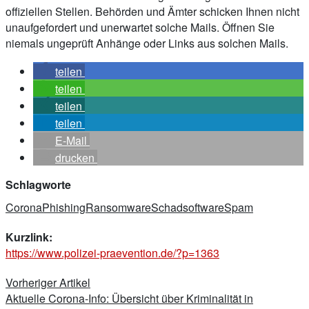
offiziellen Stellen. Behörden und Ämter schicken Ihnen nicht
unaufgefordert und unerwartet solche Mails. Öffnen Sie
niemals ungeprüft Anhänge oder Links aus solchen Mails.
teilen
teilen
teilen
teilen
E-Mail
drucken
Schlagworte
Corona
Phishing
Ransomware
Schadsoftware
Spam
Kurzlink:
https://www.polizei-praevention.de/?p=1363
Beitragsnavigation
Vorheriger Artikel
Aktuelle Corona-Info: Übersicht über Kriminalität in