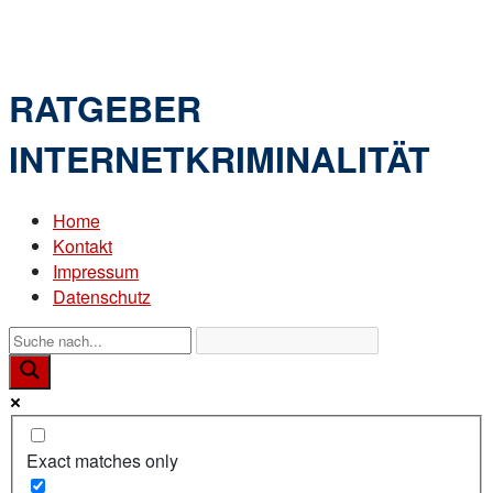
Skip
Home
to
Menu
content
RATGEBER
INTERNETKRIMINALITÄT
Home
Kontakt
Impressum
Datenschutz
Exact matches only