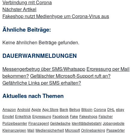
Verbindung mit Corona
Nächster Artikel
Fakeshop nutzt Medienhype um Corona-Virus aus
Ähnliche Beiträge:
Keine ähnlichen Beiträge gefunden.
DAUERWARNMELDUNGEN
Messengerbetrug über SMS/Whatsapp
Erpressung per Mail
bekommen?
Gefälschter Microsoft-Support ruft an?
Gefährliche Links per SMS erhalten?
Aktuelles nach Themen
Amazon
Android
Apple
App Store
Bank
Betrug
Bitcoin
Corona
DHL
ebay
Emotet
Enkeltrick
Erpressung
Facebook
Fake
Fakeshops
Falscher
Polizeibeamter
Finanzagent
Geldwäsche
Identitätsdiebstahl
Jobangebote
Kleinanzeigen
Mail
Mediensicherheit
Microsoft
Onlinebanking
Passwörter