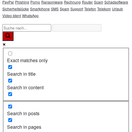
PayPal
Phishing
Porno
Ransomware
Rechnung
Router
Scam
Schadsoftware
Sicherheitslücke
Smartphone
SMS
Spam
Support
Telefon
Telekom
Urlaub
Video-Ident
WhatsApp
Exact matches only
Search in title
Search in content
Search in posts
Search in pages