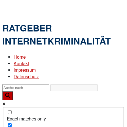
Skip
Home
to
Menu
content
RATGEBER
INTERNETKRIMINALITÄT
Home
Kontakt
Impressum
Datenschutz
Exact matches only