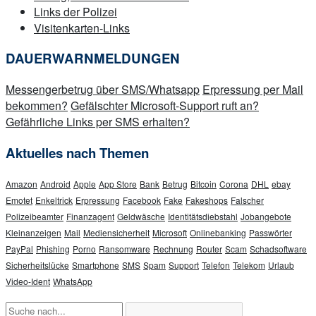
Links der Polizei
Visitenkarten-Links
DAUERWARNMELDUNGEN
Messengerbetrug über SMS/Whatsapp
Erpressung per Mail
bekommen?
Gefälschter Microsoft-Support ruft an?
Gefährliche Links per SMS erhalten?
Aktuelles nach Themen
Amazon
Android
Apple
App Store
Bank
Betrug
Bitcoin
Corona
DHL
ebay
Emotet
Enkeltrick
Erpressung
Facebook
Fake
Fakeshops
Falscher
Polizeibeamter
Finanzagent
Geldwäsche
Identitätsdiebstahl
Jobangebote
Kleinanzeigen
Mail
Mediensicherheit
Microsoft
Onlinebanking
Passwörter
PayPal
Phishing
Porno
Ransomware
Rechnung
Router
Scam
Schadsoftware
Sicherheitslücke
Smartphone
SMS
Spam
Support
Telefon
Telekom
Urlaub
Video-Ident
WhatsApp