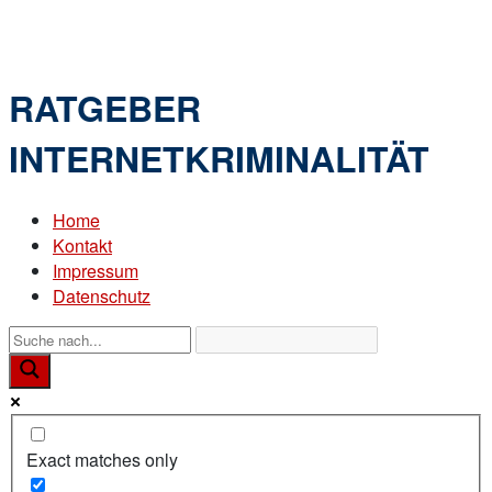
Skip
Home
to
Menu
content
RATGEBER
INTERNETKRIMINALITÄT
Home
Kontakt
Impressum
Datenschutz
Exact matches only