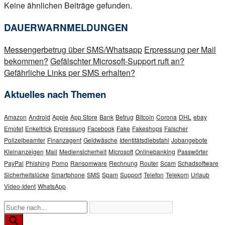
Keine ähnlichen Beiträge gefunden.
DAUERWARNMELDUNGEN
Messengerbetrug über SMS/Whatsapp
Erpressung per Mail
bekommen?
Gefälschter Microsoft-Support ruft an?
Gefährliche Links per SMS erhalten?
Aktuelles nach Themen
Amazon
Android
Apple
App Store
Bank
Betrug
Bitcoin
Corona
DHL
ebay
Emotet
Enkeltrick
Erpressung
Facebook
Fake
Fakeshops
Falscher
Polizeibeamter
Finanzagent
Geldwäsche
Identitätsdiebstahl
Jobangebote
Kleinanzeigen
Mail
Mediensicherheit
Microsoft
Onlinebanking
Passwörter
PayPal
Phishing
Porno
Ransomware
Rechnung
Router
Scam
Schadsoftware
Sicherheitslücke
Smartphone
SMS
Spam
Support
Telefon
Telekom
Urlaub
Video-Ident
WhatsApp