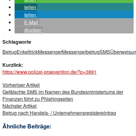
teilen
teilen
E-Mail
drucken
Schlagworte
Betrug
Enkeltrick
Messenger
Messengerbetrug
SMS
Überweisu
Kurzlink:
https://www.polizei-praevention.de/?p=3891
Beitragsnavigation
Vorheriger Artikel
Gefälschte SMS im Namen des Bundesministeriums der
Finanzen führt zu Phishingseiten
Nächster Artikel
Betrug nach Handels- / Unternehmensregistereintrag
Ähnliche Beiträge: