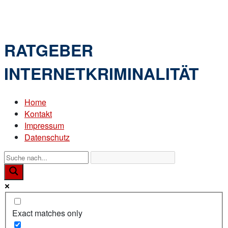
Skip
Home
to
Menu
content
RATGEBER
INTERNETKRIMINALITÄT
Home
Kontakt
Impressum
Datenschutz
Exact matches only