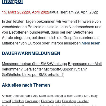
Interpol
15. März 2022
29. April 2022
aktualisiert am 29. April 2022
In den letzten Tagen bekommen wir vermehrt Hinweise von
verschiedenen Polizeidienststellen aus Niedersachsen und
von Betroffenen bundesweit, dass bei den Betroffenen
Anrufe eingehen, bei denen sich die Gesprächspartner als
„Anrufe
Mitarbeiter von Europol oder Interpol ausgeben.
Mehr lesen
von
DAUERWARNMELDUNGEN
angeblich
Europol
Messengerbetrug über SMS/Whatsapp
Erpressung per Mail
oder
bekommen?
Gefälschter Microsoft-Support ruft an?
Interpol“
Gefährliche Links per SMS erhalten?
Aktuelles nach Themen
Amazon
Android
Apple
App Store
Bank
Betrug
Bitcoin
Corona
DHL
ebay
Emotet
Enkeltrick
Erpressung
Facebook
Fake
Fakeshops
Falscher