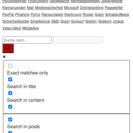
Polizeibeamter
Finanzagent
Geldwäsche
Identitätsdiebstahl
Jobangebote
Kleinanzeigen
Mail
Mediensicherheit
Microsoft
Onlinebanking
Passwörter
PayPal
Phishing
Porno
Ransomware
Rechnung
Router
Scam
Schadsoftware
Sicherheitslücke
Smartphone
SMS
Spam
Support
Telefon
Telekom
Urlaub
Video-Ident
WhatsApp
Exact matches only
Search in title
Search in content
Search in posts