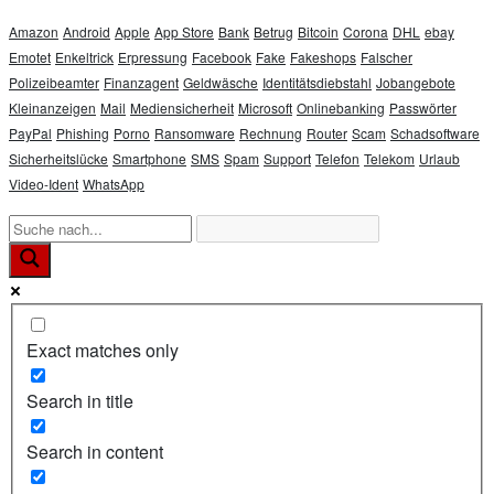
Mails“
Amazon
Android
Apple
App Store
Bank
Betrug
Bitcoin
Corona
DHL
ebay
Emotet
Enkeltrick
Erpressung
Facebook
Fake
Fakeshops
Falscher
Polizeibeamter
Finanzagent
Geldwäsche
Identitätsdiebstahl
Jobangebote
Kleinanzeigen
Mail
Mediensicherheit
Microsoft
Onlinebanking
Passwörter
PayPal
Phishing
Porno
Ransomware
Rechnung
Router
Scam
Schadsoftware
Sicherheitslücke
Smartphone
SMS
Spam
Support
Telefon
Telekom
Urlaub
Video-Ident
WhatsApp
Exact matches only
Search in title
Search in content