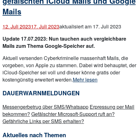
gefälschten iCloud Mails und Google
Mails
12. Juli 2023
17. Juli 2023
aktualisiert am 17. Juli 2023
Update 17.07.2023: Nun tauchen auch vergleichbare
Mails zum Thema Google-Speicher auf.
Aktuell versenden Cyberkriminelle massenhaft Mails, die
vorgeben, von Apple zu stammen. Dabei wird behauptet, der
iCloud-Speicher sei voll und dieser könne gratis oder
„Phishing
kostengünstig erweitert werden.
Mehr lesen
und
DAUERWARNMELDUNGEN
Abofallen
mit
Messengerbetrug über SMS/Whatsapp
Erpressung per Mail
gefälschten
bekommen?
Gefälschter Microsoft-Support ruft an?
iCloud
Gefährliche Links per SMS erhalten?
Mails
und
Aktuelles nach Themen
Google