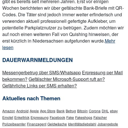
gibt es bereits seit mehreren Jahren. Erst vor einigen
Wochen berichteten wir über gefälschte Bank-Briefe mit QR-
Codes. Die Täter sind jedoch immer weiter erfinderisch und
verwenden aktuell professionell gefertigte Aufkleber, um
potentielle Parkplatznutzer zu betrügen. Zudem möchten wir
auf noch einen weiteren Fall von Quishing hinweisen, der
„Gefälschte
erst kürzlich in Niedersachsen aufgefunden wurde.
Mehr
QR
lesen
Code
DAUERWARNMELDUNGEN
auf
Parkschein
Messengerbetrug über SMS/Whatsapp
Erpressung per Mail
führt
bekommen?
Gefälschter Microsoft-Support ruft an?
zu
Gefährliche Links per SMS erhalten?
Phishingse
im
Aktuelles nach Themen
Aussehen
von
Amazon
Android
Apple
App Store
Bank
Betrug
Bitcoin
Corona
DHL
ebay
easypark“
Emotet
Enkeltrick
Erpressung
Facebook
Fake
Fakeshops
Falscher
Polizeibeamter
Finanzagent
Geldwäsche
Identitätsdiebstahl
Jobangebote