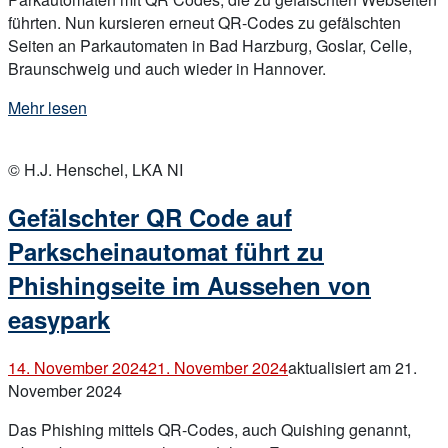
führten. Nun kursieren erneut QR-Codes zu gefälschten
Seiten an Parkautomaten in Bad Harzburg, Goslar, Celle,
Braunschweig und auch wieder in Hannover.
„Erneut
Mehr lesen
falsche
Open
QR
post
© H.J. Henschel, LKA NI
Codes
an
Gefälschter QR Code auf
Parkautomaten
in
Parkscheinautomat führt zu
Niedersachsen“
Phishingseite im Aussehen von
easypark
14. November 2024
21. November 2024
aktualisiert am 21.
November 2024
Das Phishing mittels QR-Codes, auch Quishing genannt,