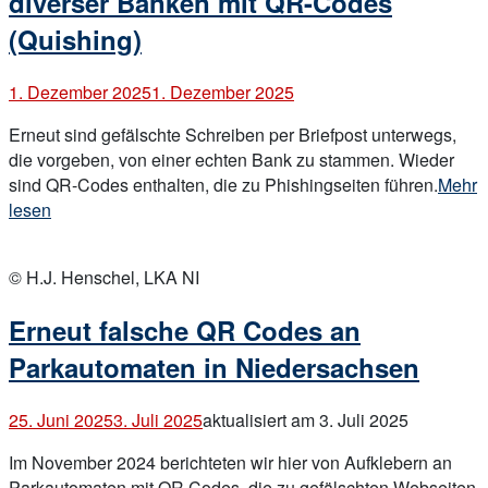
diverser Banken mit QR-Codes
(Quishing)
1. Dezember 2025
1. Dezember 2025
Erneut sind gefälschte Schreiben per Briefpost unterwegs,
die vorgeben, von einer echten Bank zu stammen. Wieder
„Neue
sind QR-Codes enthalten, die zu Phishingseiten führen.
Mehr
gefäls
lesen
Briefp
Open
im
post
© H.J. Henschel, LKA NI
Name
divers
Erneut falsche QR Codes an
Banke
mit
Parkautomaten in Niedersachsen
QR-
Codes
25. Juni 2025
3. Juli 2025
aktualisiert am 3. Juli 2025
(Quish
Im November 2024 berichteten wir hier von Aufklebern an
Parkautomaten mit QR Codes, die zu gefälschten Webseiten