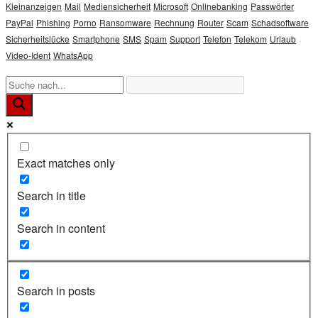
Kleinanzeigen
Mail
Mediensicherheit
Microsoft
Onlinebanking
Passwörter
PayPal
Phishing
Porno
Ransomware
Rechnung
Router
Scam
Schadsoftware
Sicherheitslücke
Smartphone
SMS
Spam
Support
Telefon
Telekom
Urlaub
Video-Ident
WhatsApp
Exact matches only
Search in title
Search in content
Search in posts