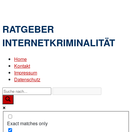
Skip
Home
to
Menu
content
RATGEBER
INTERNETKRIMINALITÄT
Home
Kontakt
Impressum
Datenschutz
Exact matches only