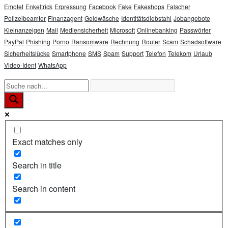
Emotet
Enkeltrick
Erpressung
Facebook
Fake
Fakeshops
Falscher
Polizeibeamter
Finanzagent
Geldwäsche
Identitätsdiebstahl
Jobangebote
Kleinanzeigen
Mail
Mediensicherheit
Microsoft
Onlinebanking
Passwörter
PayPal
Phishing
Porno
Ransomware
Rechnung
Router
Scam
Schadsoftware
Sicherheitslücke
Smartphone
SMS
Spam
Support
Telefon
Telekom
Urlaub
Video-Ident
WhatsApp
Exact matches only
Search in title
Search in content