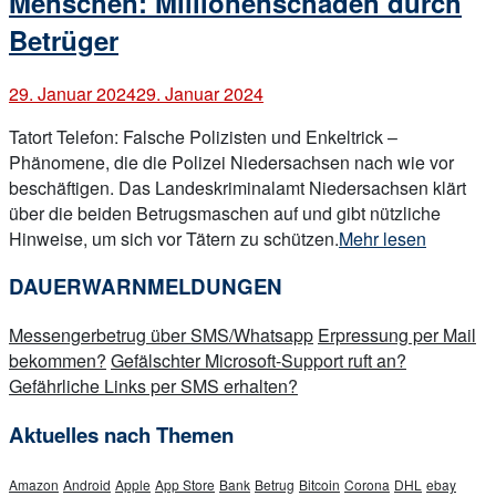
Menschen: Millionenschaden durch
Betrüger
29. Januar 2024
29. Januar 2024
Tatort Telefon: Falsche Polizisten und Enkeltrick –
Phänomene, die die Polizei Niedersachsen nach wie vor
beschäftigen. Das Landeskriminalamt Niedersachsen klärt
über die beiden Betrugsmaschen auf und gibt nützliche
„Straftaten
Hinweise, um sich vor Tätern zu schützen.
Mehr lesen
zum
DAUERWARNMELDUNGEN
Nachteil
älterer
Messengerbetrug über SMS/Whatsapp
Erpressung per Mail
Menschen:
bekommen?
Gefälschter Microsoft-Support ruft an?
Millionenschaden
Gefährliche Links per SMS erhalten?
durch
Betrüger“
Aktuelles nach Themen
Amazon
Android
Apple
App Store
Bank
Betrug
Bitcoin
Corona
DHL
ebay