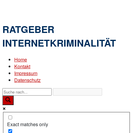
Skip
Home
to
Menu
content
RATGEBER
INTERNETKRIMINALITÄT
Home
Kontakt
Impressum
Datenschutz
Exact matches only