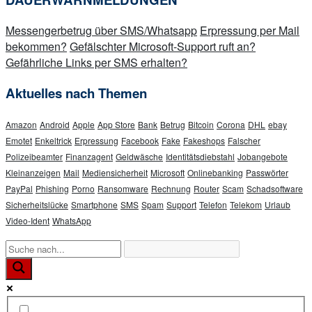
–
Augen
Messengerbetrug über SMS/Whatsapp
Erpressung per Mail
auf
bekommen?
Gefälschter Microsoft-Support ruft an?
beim
Gefährliche Links per SMS erhalten?
Onlinekauf!“
Aktuelles nach Themen
Amazon
Android
Apple
App Store
Bank
Betrug
Bitcoin
Corona
DHL
ebay
Emotet
Enkeltrick
Erpressung
Facebook
Fake
Fakeshops
Falscher
Polizeibeamter
Finanzagent
Geldwäsche
Identitätsdiebstahl
Jobangebote
Kleinanzeigen
Mail
Mediensicherheit
Microsoft
Onlinebanking
Passwörter
PayPal
Phishing
Porno
Ransomware
Rechnung
Router
Scam
Schadsoftware
Sicherheitslücke
Smartphone
SMS
Spam
Support
Telefon
Telekom
Urlaub
Video-Ident
WhatsApp