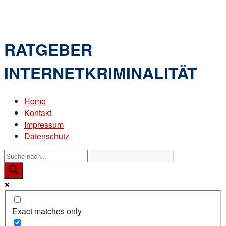
Skip
Home
to
Menu
content
RATGEBER
INTERNETKRIMINALITÄT
Home
Kontakt
Impressum
Datenschutz
Exact matches only