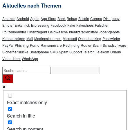
Aktuelles nach Themen
Amazon
Android
Apple
App Store
Bank
Betrug
Bitcoin
Corona
DHL
ebay
Emotet
Enkeltrick
Erpressung
Facebook
Fake
Fakeshops
Falscher
Polizeibeamter
Finanzagent
Geldwäsche
Identitätsdiebstahl
Jobangebote
Kleinanzeigen
Mail
Mediensicherheit
Microsoft
Onlinebanking
Passwörter
PayPal
Phishing
Porno
Ransomware
Rechnung
Router
Scam
Schadsoftware
Sicherheitslücke
Smartphone
SMS
Spam
Support
Telefon
Telekom
Urlaub
Video-Ident
WhatsApp
Exact matches only
Search in title
Search in content