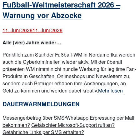
Fußball-Weltmeisterschaft 2026 –
Warnung vor Abzocke
11. Juni 2026
11. Juni 2026
Alle (vier) Jahre wieder…
Pünktlich zum Start der Fußball-WM in Nordamerika werden
auch die Cyberkriminellen wieder aktiv. Mit der überall
präsenten WM nimmt nicht nur die Werbung für legitime Fan-
Produkte in Geschäften, Onlineshops und Newslettern zu,
sondern auch Betrüger erhöhen ihre Anstrengungen, an
„Fußball-
Geld zu kommen und werden dabei kreativ.
Mehr lesen
Weltmeisterschaft
DAUERWARNMELDUNGEN
2026
–
Messengerbetrug über SMS/Whatsapp
Erpressung per Mail
Warnung
bekommen?
Gefälschter Microsoft-Support ruft an?
vor
Gefährliche Links per SMS erhalten?
Abzocke“