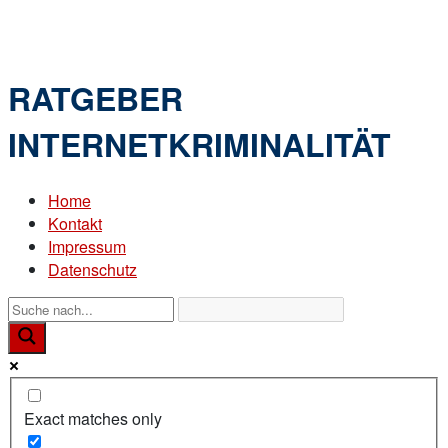
Skip
Home
to
Menu
content
RATGEBER
INTERNETKRIMINALITÄT
Home
Kontakt
Impressum
Datenschutz
Exact matches only