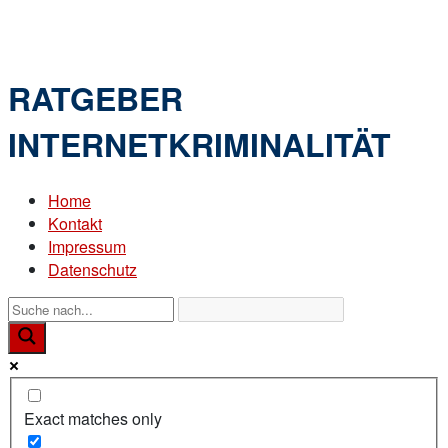
Skip
Home
to
Menu
content
RATGEBER
INTERNETKRIMINALITÄT
Home
Kontakt
Impressum
Datenschutz
Exact matches only