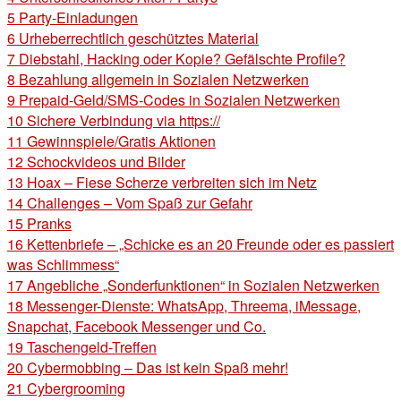
5
Party-Einladungen
6
Urheberrechtlich geschütztes Material
7
Diebstahl, Hacking oder Kopie? Gefälschte Profile?
8
Bezahlung allgemein in Sozialen Netzwerken
9
Prepaid-Geld/SMS-Codes in Sozialen Netzwerken
10
Sichere Verbindung via https://
11
Gewinnspiele/Gratis Aktionen
12
Schockvideos und Bilder
13
Hoax – Fiese Scherze verbreiten sich im Netz
14
Challenges – Vom Spaß zur Gefahr
15
Pranks
16
Kettenbriefe – „Schicke es an 20 Freunde oder es passiert
was Schlimmess“
17
Angebliche „Sonderfunktionen“ in Sozialen Netzwerken
18
Messenger-Dienste: WhatsApp, Threema, iMessage,
Snapchat, Facebook Messenger und Co.
19
Taschengeld-Treffen
20
Cybermobbing – Das ist kein Spaß mehr!
21
Cybergrooming