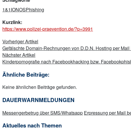
1&1
IONOS
Phishing
Kurzlink:
https://www.polizei-praevention.de/?p=3991
Beitragsnavigation
Vorheriger Artikel
Gefälschte Domain-Rechnungen von D.D.N. Hosting per Mai
Nächster Artikel
Kinderpornografie nach Facebookhacking bzw. Facebookphis
Ähnliche Beiträge:
Keine ähnlichen Beiträge gefunden.
DAUERWARNMELDUNGEN
Messengerbetrug über SMS/Whatsapp
Erpressung per Mail
Aktuelles nach Themen