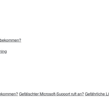
l bekommen?
hing
 bekommen?
Gefälschter Microsoft-Support ruft an?
Gefährliche L