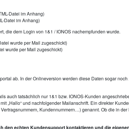
L-Datei im Anhang)
tiert, die dem Login von 1&1 / IONOS nachempfunden wurde.
ei wurde per Mail zugeschickt)
ortal ab. In der Onlineversion werden diese Daten sogar noch z
ils auch tatsächlich nur 1&1 bzw. IONOS-Kunden angeschrieben.
l mit „Hallo“ und nachfolgender Mailanschrift. Ein direkter Kun
. Vertragsnummern, Kundennummern…) genannt. Ob die in der B
glich den echten Kundensupport kontaktieren und die eigen