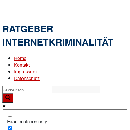
Skip
Home
to
Menu
content
RATGEBER
INTERNETKRIMINALITÄT
Home
Kontakt
Impressum
Datenschutz
Exact matches only