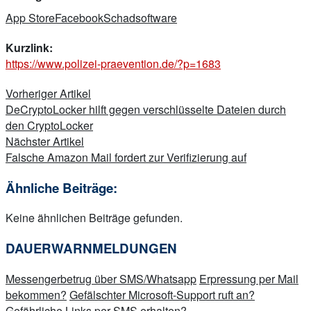
App Store
Facebook
Schadsoftware
Kurzlink:
https://www.polizei-praevention.de/?p=1683
Beitragsnavigation
Vorheriger Artikel
DeCryptoLocker hilft gegen verschlüsselte Dateien durch
den CryptoLocker
Nächster Artikel
Falsche Amazon Mail fordert zur Verifizierung auf
Ähnliche Beiträge:
Keine ähnlichen Beiträge gefunden.
DAUERWARNMELDUNGEN
Messengerbetrug über SMS/Whatsapp
Erpressung per Mail
bekommen?
Gefälschter Microsoft-Support ruft an?
Gefährliche Links per SMS erhalten?