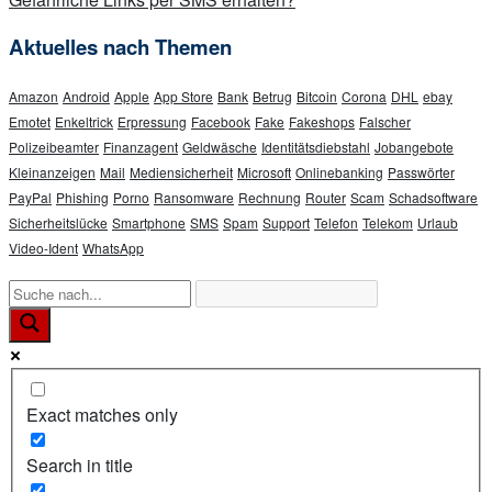
Aktuelles nach Themen
Amazon
Android
Apple
App Store
Bank
Betrug
Bitcoin
Corona
DHL
ebay
Emotet
Enkeltrick
Erpressung
Facebook
Fake
Fakeshops
Falscher
Polizeibeamter
Finanzagent
Geldwäsche
Identitätsdiebstahl
Jobangebote
Kleinanzeigen
Mail
Mediensicherheit
Microsoft
Onlinebanking
Passwörter
PayPal
Phishing
Porno
Ransomware
Rechnung
Router
Scam
Schadsoftware
Sicherheitslücke
Smartphone
SMS
Spam
Support
Telefon
Telekom
Urlaub
Video-Ident
WhatsApp
Exact matches only
Search in title