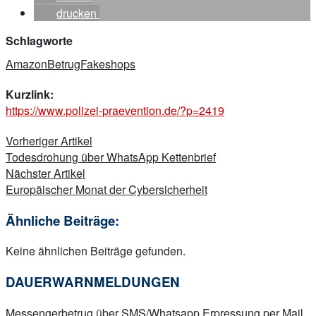
drucken
Schlagworte
Amazon
Betrug
Fakeshops
Kurzlink:
https://www.polizei-praevention.de/?p=2419
Beitragsnavigation
Vorheriger Artikel
Todesdrohung über WhatsApp Kettenbrief
Nächster Artikel
Europäischer Monat der Cybersicherheit
Ähnliche Beiträge:
Keine ähnlichen Beiträge gefunden.
DAUERWARNMELDUNGEN
Messengerbetrug über SMS/Whatsapp
Erpressung per Mail