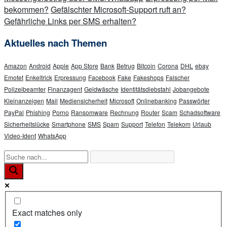
bekommen?
Gefälschter Microsoft-Support ruft an?
Gefährliche Links per SMS erhalten?
Aktuelles nach Themen
Amazon
Android
Apple
App Store
Bank
Betrug
Bitcoin
Corona
DHL
ebay
Emotet
Enkeltrick
Erpressung
Facebook
Fake
Fakeshops
Falscher
Polizeibeamter
Finanzagent
Geldwäsche
Identitätsdiebstahl
Jobangebote
Kleinanzeigen
Mail
Mediensicherheit
Microsoft
Onlinebanking
Passwörter
PayPal
Phishing
Porno
Ransomware
Rechnung
Router
Scam
Schadsoftware
Sicherheitslücke
Smartphone
SMS
Spam
Support
Telefon
Telekom
Urlaub
Video-Ident
WhatsApp
Exact matches only