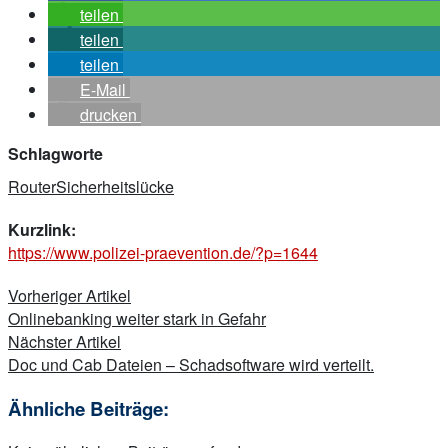
teilen
teilen
teilen
E-Mail
drucken
Schlagworte
Router
Sicherheitslücke
Kurzlink:
https://www.polizei-praevention.de/?p=1644
Beitragsnavigation
Vorheriger Artikel
Onlinebanking weiter stark in Gefahr
Nächster Artikel
Doc und Cab Dateien – Schadsoftware wird verteilt.
Ähnliche Beiträge: