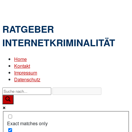
Skip
Home
to
Menu
content
RATGEBER
INTERNETKRIMINALITÄT
Home
Kontakt
Impressum
Datenschutz
Exact matches only