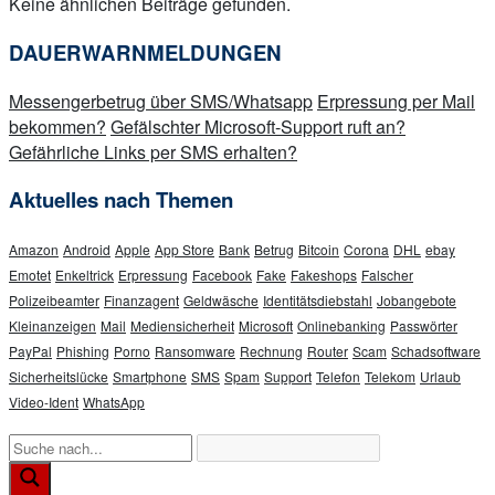
Keine ähnlichen Beiträge gefunden.
DAUERWARNMELDUNGEN
Messengerbetrug über SMS/Whatsapp
Erpressung per Mail
bekommen?
Gefälschter Microsoft-Support ruft an?
Gefährliche Links per SMS erhalten?
Aktuelles nach Themen
Amazon
Android
Apple
App Store
Bank
Betrug
Bitcoin
Corona
DHL
ebay
Emotet
Enkeltrick
Erpressung
Facebook
Fake
Fakeshops
Falscher
Polizeibeamter
Finanzagent
Geldwäsche
Identitätsdiebstahl
Jobangebote
Kleinanzeigen
Mail
Mediensicherheit
Microsoft
Onlinebanking
Passwörter
PayPal
Phishing
Porno
Ransomware
Rechnung
Router
Scam
Schadsoftware
Sicherheitslücke
Smartphone
SMS
Spam
Support
Telefon
Telekom
Urlaub
Video-Ident
WhatsApp