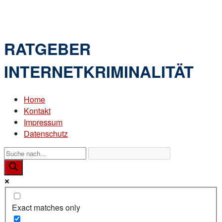
Skip
Home
to
Menu
content
RATGEBER
INTERNETKRIMINALITÄT
Home
Kontakt
Impressum
Datenschutz
Exact matches only