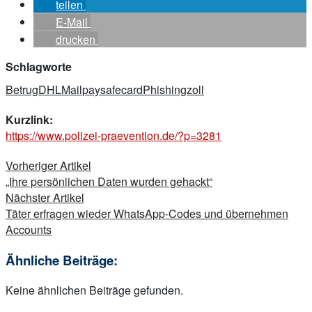
teilen
E-Mail
drucken
Schlagworte
Betrug
DHL
Mail
paysafecard
Phishing
zoll
Kurzlink:
https://www.polizei-praevention.de/?p=3281
Beitragsnavigation
Vorheriger Artikel
„Ihre persönlichen Daten wurden gehackt“
Nächster Artikel
Täter erfragen wieder WhatsApp-Codes und übernehmen
Accounts
Ähnliche Beiträge:
Keine ähnlichen Beiträge gefunden.