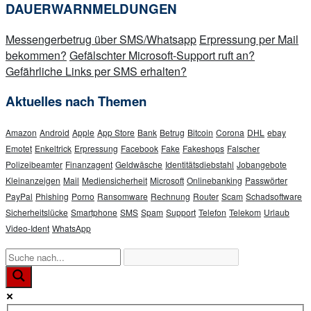
DAUERWARNMELDUNGEN
Messengerbetrug über SMS/Whatsapp
Erpressung per Mail
bekommen?
Gefälschter Microsoft-Support ruft an?
Gefährliche Links per SMS erhalten?
Aktuelles nach Themen
Amazon
Android
Apple
App Store
Bank
Betrug
Bitcoin
Corona
DHL
ebay
Emotet
Enkeltrick
Erpressung
Facebook
Fake
Fakeshops
Falscher
Polizeibeamter
Finanzagent
Geldwäsche
Identitätsdiebstahl
Jobangebote
Kleinanzeigen
Mail
Mediensicherheit
Microsoft
Onlinebanking
Passwörter
PayPal
Phishing
Porno
Ransomware
Rechnung
Router
Scam
Schadsoftware
Sicherheitslücke
Smartphone
SMS
Spam
Support
Telefon
Telekom
Urlaub
Video-Ident
WhatsApp