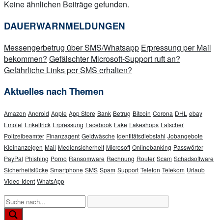
Keine ähnlichen Beiträge gefunden.
DAUERWARNMELDUNGEN
Messengerbetrug über SMS/Whatsapp
Erpressung per Mail
bekommen?
Gefälschter Microsoft-Support ruft an?
Gefährliche Links per SMS erhalten?
Aktuelles nach Themen
Amazon
Android
Apple
App Store
Bank
Betrug
Bitcoin
Corona
DHL
ebay
Emotet
Enkeltrick
Erpressung
Facebook
Fake
Fakeshops
Falscher
Polizeibeamter
Finanzagent
Geldwäsche
Identitätsdiebstahl
Jobangebote
Kleinanzeigen
Mail
Mediensicherheit
Microsoft
Onlinebanking
Passwörter
PayPal
Phishing
Porno
Ransomware
Rechnung
Router
Scam
Schadsoftware
Sicherheitslücke
Smartphone
SMS
Spam
Support
Telefon
Telekom
Urlaub
Video-Ident
WhatsApp