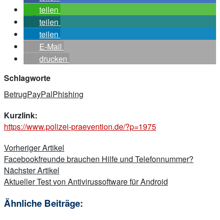
teilen
teilen
teilen
E-Mail
drucken
Schlagworte
Betrug
PayPal
Phishing
Kurzlink:
https://www.polizei-praevention.de/?p=1975
Beitragsnavigation
Vorheriger Artikel
Facebookfreunde brauchen Hilfe und Telefonnummer?
Nächster Artikel
Aktueller Test von Antivirussoftware für Android
Ähnliche Beiträge: