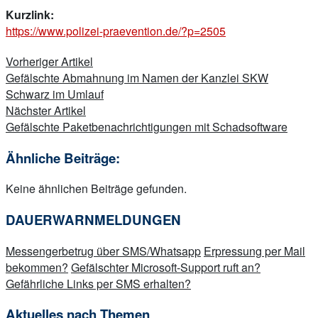
Kurzlink:
https://www.polizei-praevention.de/?p=2505
Beitragsnavigation
Vorheriger Artikel
Gefälschte Abmahnung im Namen der Kanzlei SKW
Schwarz im Umlauf
Nächster Artikel
Gefälschte Paketbenachrichtigungen mit Schadsoftware
Ähnliche Beiträge:
Keine ähnlichen Beiträge gefunden.
DAUERWARNMELDUNGEN
Messengerbetrug über SMS/Whatsapp
Erpressung per Mail
bekommen?
Gefälschter Microsoft-Support ruft an?
Gefährliche Links per SMS erhalten?
Aktuelles nach Themen