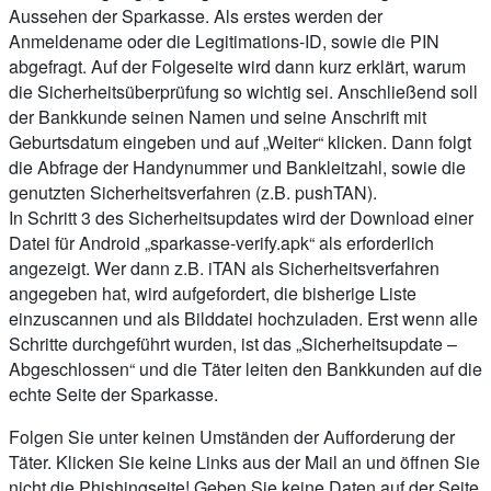
Aussehen der Sparkasse. Als erstes werden der
Anmeldename oder die Legitimations-ID, sowie die PIN
abgefragt. Auf der Folgeseite wird dann kurz erklärt, warum
die Sicherheitsüberprüfung so wichtig sei. Anschließend soll
der Bankkunde seinen Namen und seine Anschrift mit
Geburtsdatum eingeben und auf „Weiter“ klicken. Dann folgt
die Abfrage der Handynummer und Bankleitzahl, sowie die
genutzten Sicherheitsverfahren (z.B. pushTAN).
In Schritt 3 des Sicherheitsupdates wird der Download einer
Datei für Android „sparkasse-verify.apk“ als erforderlich
angezeigt. Wer dann z.B. iTAN als Sicherheitsverfahren
angegeben hat, wird aufgefordert, die bisherige Liste
einzuscannen und als Bilddatei hochzuladen. Erst wenn alle
Schritte durchgeführt wurden, ist das „Sicherheitsupdate –
Abgeschlossen“ und die Täter leiten den Bankkunden auf die
echte Seite der Sparkasse.
Folgen Sie unter keinen Umständen der Aufforderung der
Täter. Klicken Sie keine Links aus der Mail an und öffnen Sie
nicht die Phishingseite! Geben Sie keine Daten auf der Seite