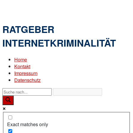
Skip
Home
to
Menu
content
RATGEBER
INTERNETKRIMINALITÄT
Home
Kontakt
Impressum
Datenschutz
Exact matches only