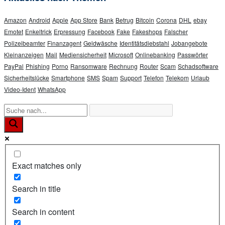
Amazon
Android
Apple
App Store
Bank
Betrug
Bitcoin
Corona
DHL
ebay
Emotet
Enkeltrick
Erpressung
Facebook
Fake
Fakeshops
Falscher
Polizeibeamter
Finanzagent
Geldwäsche
Identitätsdiebstahl
Jobangebote
Kleinanzeigen
Mail
Mediensicherheit
Microsoft
Onlinebanking
Passwörter
PayPal
Phishing
Porno
Ransomware
Rechnung
Router
Scam
Schadsoftware
Sicherheitslücke
Smartphone
SMS
Spam
Support
Telefon
Telekom
Urlaub
Video-Ident
WhatsApp
Exact matches only
Search in title
Search in content