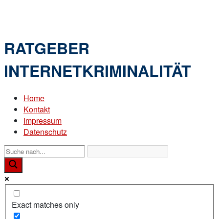
Skip
Home
to
Menu
content
RATGEBER
INTERNETKRIMINALITÄT
Home
Kontakt
Impressum
Datenschutz
Exact matches only