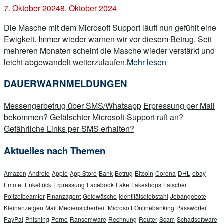
7. Oktober 2024
8. Oktober 2024
Die Masche mit dem Microsoft Support läuft nun gefühlt eine
Ewigkeit. Immer wieder warnen wir vor diesem Betrug. Seit
mehreren Monaten scheint die Masche wieder verstärkt und
„Microsoft
leicht abgewandelt weiterzulaufen.
Mehr lesen
Support
DAUERWARNMELDUNGEN
Betrugsmasche“
Messengerbetrug über SMS/Whatsapp
Erpressung per Mail
bekommen?
Gefälschter Microsoft-Support ruft an?
Gefährliche Links per SMS erhalten?
Aktuelles nach Themen
Amazon
Android
Apple
App Store
Bank
Betrug
Bitcoin
Corona
DHL
ebay
Emotet
Enkeltrick
Erpressung
Facebook
Fake
Fakeshops
Falscher
Polizeibeamter
Finanzagent
Geldwäsche
Identitätsdiebstahl
Jobangebote
Kleinanzeigen
Mail
Mediensicherheit
Microsoft
Onlinebanking
Passwörter
PayPal
Phishing
Porno
Ransomware
Rechnung
Router
Scam
Schadsoftware