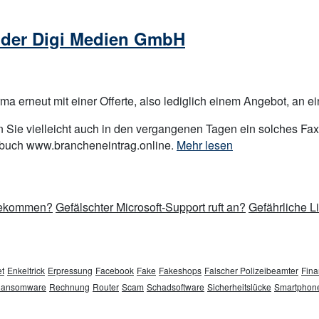
 der Digi Medien GmbH
ma erneut mit einer Offerte, also lediglich einem Angebot, an ei
n Sie vielleicht auch in den vergangenen Tagen ein solches F
„Brancheneintrag
nbuch www.brancheneintrag.online.
Mehr lesen
Niedersachsen
–
Fax
 bekommen?
Gefälschter Microsoft-Support ruft an?
Gefährliche L
der
Digi
Medien
GmbH“
t
Enkeltrick
Erpressung
Facebook
Fake
Fakeshops
Falscher Polizeibeamter
Fina
ansomware
Rechnung
Router
Scam
Schadsoftware
Sicherheitslücke
Smartphon