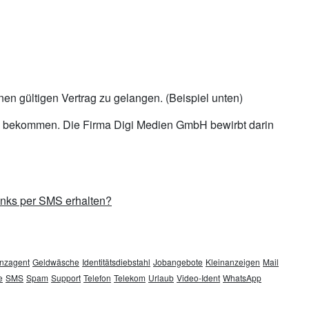
nen gültigen Vertrag zu gelangen. (Beispiel unten)
ax bekommen. Die Firma Digi Medien GmbH bewirbt darin
inks per SMS erhalten?
nzagent
Geldwäsche
Identitätsdiebstahl
Jobangebote
Kleinanzeigen
Mail
e
SMS
Spam
Support
Telefon
Telekom
Urlaub
Video-Ident
WhatsApp