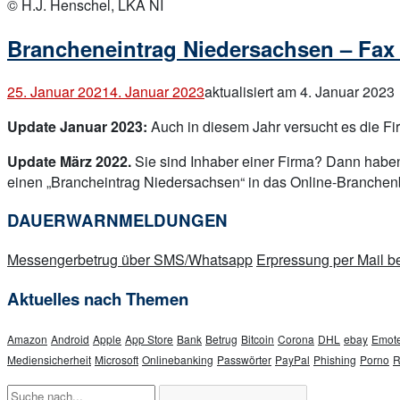
post
© H.J. Henschel, LKA NI
Brancheneintrag Niedersachsen – Fax
25. Januar 2021
4. Januar 2023
aktualisiert am 4. Januar 2023
Update Januar 2023:
Auch in diesem Jahr versucht es die Fir
Update März 2022.
Sie sind Inhaber einer Firma? Dann habe
einen „Brancheintrag Niedersachsen“ in das Online-Branche
DAUERWARNMELDUNGEN
Messengerbetrug über SMS/Whatsapp
Erpressung per Mail
Aktuelles nach Themen
Amazon
Android
Apple
App Store
Bank
Betrug
Bitcoin
Corona
DHL
ebay
Emote
Mediensicherheit
Microsoft
Onlinebanking
Passwörter
PayPal
Phishing
Porno
R