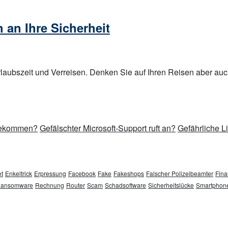
an Ihre Sicherheit
aubszeit und Verreisen. Denken Sie auf Ihren Reisen aber auch 
 bekommen?
Gefälschter Microsoft-Support ruft an?
Gefährliche L
t
Enkeltrick
Erpressung
Facebook
Fake
Fakeshops
Falscher Polizeibeamter
Fina
ansomware
Rechnung
Router
Scam
Schadsoftware
Sicherheitslücke
Smartphon