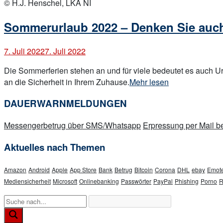
post
© H.J. Henschel, LKA NI
Sommerurlaub 2022 – Denken Sie auch 
7. Juli 2022
7. Juli 2022
Die Sommerferien stehen an und für viele bedeutet es auch Url
„Sommerurlaub
an die Sicherheit in Ihrem Zuhause.
Mehr lesen
2022
DAUERWARNMELDUNGEN
–
Denken
Messengerbetrug über SMS/Whatsapp
Erpressung per Mail
Sie
auch
Aktuelles nach Themen
an
Ihre
Amazon
Android
Apple
App Store
Bank
Betrug
Bitcoin
Corona
DHL
ebay
Emote
Sicherheit“
Mediensicherheit
Microsoft
Onlinebanking
Passwörter
PayPal
Phishing
Porno
R