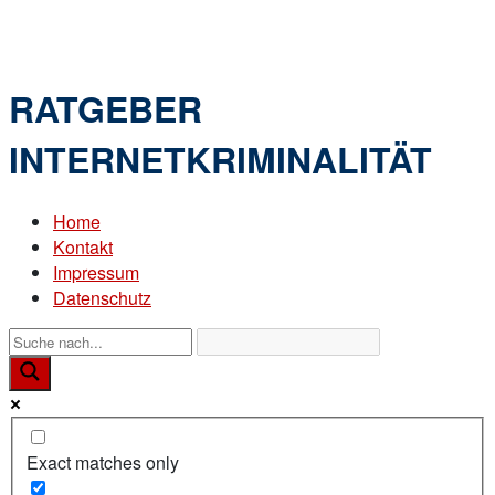
Skip
Home
to
Menu
content
RATGEBER
INTERNETKRIMINALITÄT
Home
Kontakt
Impressum
Datenschutz
Exact matches only