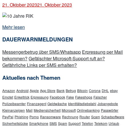
21. Oktober 2023
21. Oktober 2023
„10
Mehr lesen
Jahre
DAUERWARNMELDUNGEN
Ratgeber
Internetkriminalität“
Messengerbetrug über SMS/Whatsapp
Erpressung per Mail
bekommen?
Gefälschter Microsoft-Support ruft an?
Gefährliche Links per SMS erhalten?
Aktuelles nach Themen
Amazon
Android
Apple
App Store
Bank
Betrug
Bitcoin
Corona
DHL
ebay
Emotet
Enkeltrick
Erpressung
Facebook
Fake
Fakeshops
Falscher
Polizeibeamter
Finanzagent
Geldwäsche
Identitätsdiebstahl
Jobangebote
Kleinanzeigen
Mail
Mediensicherheit
Microsoft
Onlinebanking
Passwörter
PayPal
Phishing
Porno
Ransomware
Rechnung
Router
Scam
Schadsoftware
Sicherheitslücke
Smartphone
SMS
Spam
Support
Telefon
Telekom
Urlaub