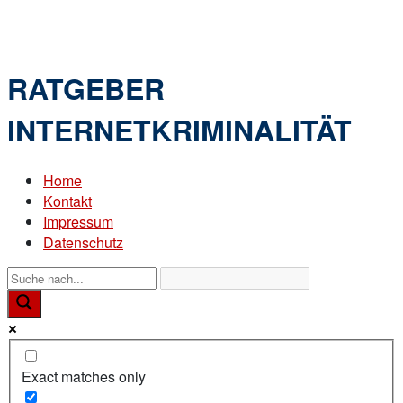
Skip
Home
to
Menu
content
RATGEBER
INTERNETKRIMINALITÄT
Home
Kontakt
Impressum
Datenschutz
Exact matches only