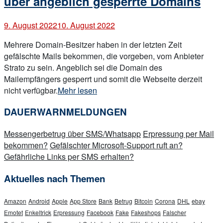
über angeblich gesperrte Domains
9. August 2022
10. August 2022
Mehrere Domain-Besitzer haben in der letzten Zeit
gefälschte Mails bekommen, die vorgeben, vom Anbieter
Strato zu sein. Angeblich sei die Domain des
Mailempfängers gesperrt und somit die Webseite derzeit
„Gefälschte
nicht verfügbar.
Mehr lesen
Strato-
DAUERWARNMELDUNGEN
Mails
informieren
Messengerbetrug über SMS/Whatsapp
Erpressung per Mail
über
bekommen?
Gefälschter Microsoft-Support ruft an?
angeblich
Gefährliche Links per SMS erhalten?
gesperrte
Domains“
Aktuelles nach Themen
Amazon
Android
Apple
App Store
Bank
Betrug
Bitcoin
Corona
DHL
ebay
Emotet
Enkeltrick
Erpressung
Facebook
Fake
Fakeshops
Falscher