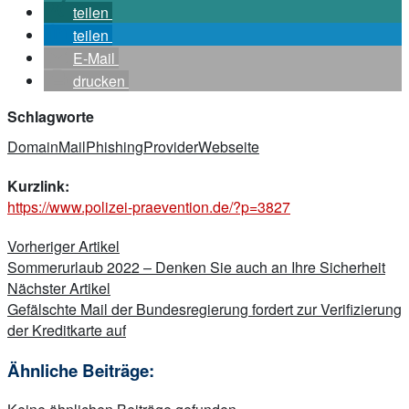
teilen
teilen
E-Mail
drucken
Schlagworte
Domain
Mail
Phishing
Provider
Webseite
Kurzlink:
https://www.polizei-praevention.de/?p=3827
Beitragsnavigation
Vorheriger Artikel
Sommerurlaub 2022 – Denken Sie auch an Ihre Sicherheit
Nächster Artikel
Gefälschte Mail der Bundesregierung fordert zur Verifizierung
der Kreditkarte auf
Ähnliche Beiträge: