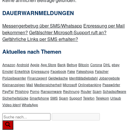
Keine ähnlichen Beiträge gefunden.
DAUERWARNMELDUNGEN
Messengerbetrug über SMS/Whatsapp
Erpressung per Mail
bekommen?
Gefälschter Microsoft-Support ruft an?
Gefährliche Links per SMS erhalten?
Aktuelles nach Themen
Amazon
Android
Apple
App Store
Bank
Betrug
Bitcoin
Corona
DHL
ebay
Emotet
Enkeltrick
Erpressung
Facebook
Fake
Fakeshops
Falscher
Polizeibeamter
Finanzagent
Geldwäsche
Identitätsdiebstahl
Jobangebote
Kleinanzeigen
Mail
Mediensicherheit
Microsoft
Onlinebanking
Passwörter
PayPal
Phishing
Porno
Ransomware
Rechnung
Router
Scam
Schadsoftware
Sicherheitslücke
Smartphone
SMS
Spam
Support
Telefon
Telekom
Urlaub
Video-Ident
WhatsApp