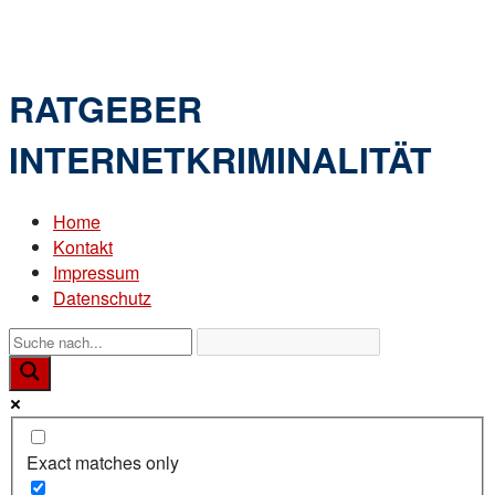
Skip
Home
to
Menu
content
RATGEBER
INTERNETKRIMINALITÄT
Home
Kontakt
Impressum
Datenschutz
Exact matches only