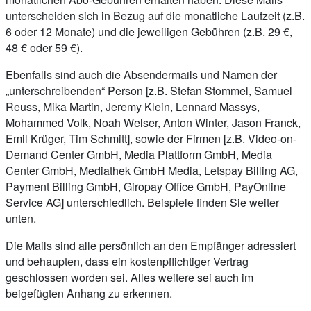
unterscheiden sich in Bezug auf die monatliche Laufzeit (z.B.
6 oder 12 Monate) und die jeweiligen Gebühren (z.B. 29 €,
48 € oder 59 €).
Ebenfalls sind auch die Absendermails und Namen der
„unterschreibenden“ Person [z.B. Stefan Stommel, Samuel
Reuss, Mika Martin, Jeremy Klein, Lennard Massys,
Mohammed Volk, Noah Welser, Anton Winter, Jason Franck,
Emil Krüger, Tim Schmitt], sowie der Firmen [z.B. Video-on-
Demand Center GmbH, Media Plattform GmbH, Media
Center GmbH, Mediathek GmbH Media, Letspay Billing AG,
Payment Billing GmbH, Giropay Office GmbH, PayOnline
Service AG] unterschiedlich. Beispiele finden Sie weiter
unten.
Die Mails sind alle persönlich an den Empfänger adressiert
und behaupten, dass ein kostenpflichtiger Vertrag
geschlossen worden sei. Alles weitere sei auch im
beigefügten Anhang zu erkennen.