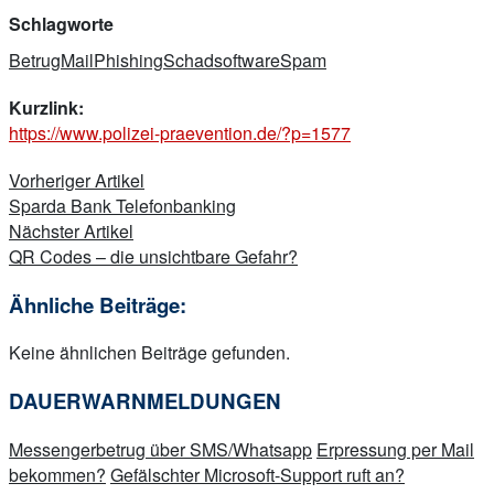
Schlagworte
Betrug
Mail
Phishing
Schadsoftware
Spam
Kurzlink:
https://www.polizei-praevention.de/?p=1577
Beitragsnavigation
Vorheriger Artikel
Sparda Bank Telefonbanking
Nächster Artikel
QR Codes – die unsichtbare Gefahr?
Ähnliche Beiträge:
Keine ähnlichen Beiträge gefunden.
DAUERWARNMELDUNGEN
Messengerbetrug über SMS/Whatsapp
Erpressung per Mail
bekommen?
Gefälschter Microsoft-Support ruft an?