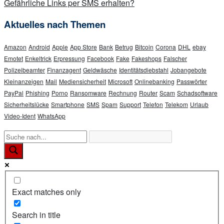
Gefährliche Links per SMS erhalten?
Aktuelles nach Themen
Amazon
Android
Apple
App Store
Bank
Betrug
Bitcoin
Corona
DHL
ebay
Emotet
Enkeltrick
Erpressung
Facebook
Fake
Fakeshops
Falscher
Polizeibeamter
Finanzagent
Geldwäsche
Identitätsdiebstahl
Jobangebote
Kleinanzeigen
Mail
Mediensicherheit
Microsoft
Onlinebanking
Passwörter
PayPal
Phishing
Porno
Ransomware
Rechnung
Router
Scam
Schadsoftware
Sicherheitslücke
Smartphone
SMS
Spam
Support
Telefon
Telekom
Urlaub
Video-Ident
WhatsApp
Exact matches only
Search in title