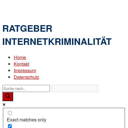
Skip
Home
to
Menu
content
RATGEBER
INTERNETKRIMINALITÄT
Home
Kontakt
Impressum
Datenschutz
Exact matches only