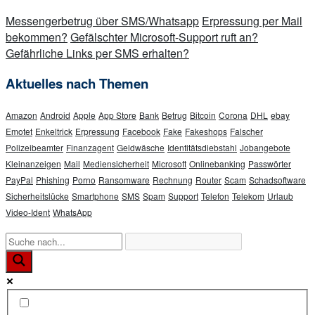
Messengerbetrug über SMS/Whatsapp
Erpressung per Mail
bekommen?
Gefälschter Microsoft-Support ruft an?
Gefährliche Links per SMS erhalten?
Aktuelles nach Themen
Amazon
Android
Apple
App Store
Bank
Betrug
Bitcoin
Corona
DHL
ebay
Emotet
Enkeltrick
Erpressung
Facebook
Fake
Fakeshops
Falscher
Polizeibeamter
Finanzagent
Geldwäsche
Identitätsdiebstahl
Jobangebote
Kleinanzeigen
Mail
Mediensicherheit
Microsoft
Onlinebanking
Passwörter
PayPal
Phishing
Porno
Ransomware
Rechnung
Router
Scam
Schadsoftware
Sicherheitslücke
Smartphone
SMS
Spam
Support
Telefon
Telekom
Urlaub
Video-Ident
WhatsApp