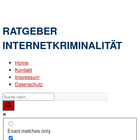
Skip
Home
to
Menu
content
RATGEBER
INTERNETKRIMINALITÄT
Home
Kontakt
Impressum
Datenschutz
Exact matches only