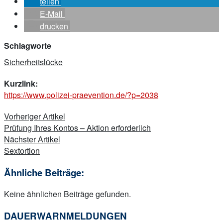
teilen
E-Mail
drucken
Schlagworte
Sicherheitslücke
Kurzlink:
https://www.polizei-praevention.de/?p=2038
Beitragsnavigation
Vorheriger Artikel
Prüfung Ihres Kontos – Aktion erforderlich
Nächster Artikel
Sextortion
Ähnliche Beiträge:
Keine ähnlichen Beiträge gefunden.
DAUERWARNMELDUNGEN