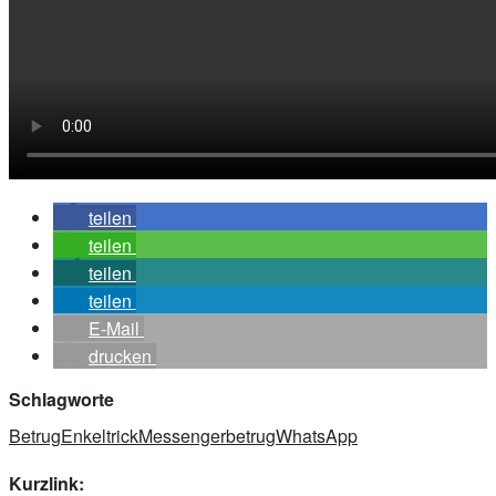
teilen
teilen
teilen
teilen
E-Mail
drucken
Schlagworte
Betrug
Enkeltrick
Messengerbetrug
WhatsApp
Kurzlink: