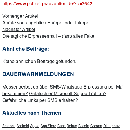
https://www.polizei-praevention.de/?p=3642
Beitragsnavigation
Vorheriger Artikel
Anrufe von angeblich Europol oder Interpol
Nächster Artikel
Die tägliche Erpressermail – (fast) alles Fake
Ähnliche Beiträge:
Keine ähnlichen Beiträge gefunden.
DAUERWARNMELDUNGEN
Messengerbetrug über SMS/Whatsapp
Erpressung per Mail
bekommen?
Gefälschter Microsoft-Support ruft an?
Gefährliche Links per SMS erhalten?
Aktuelles nach Themen
Amazon
Android
Apple
App Store
Bank
Betrug
Bitcoin
Corona
DHL
ebay