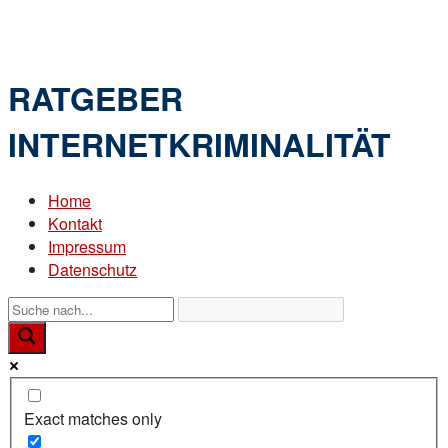
Skip
Home
to
Menu
content
RATGEBER
INTERNETKRIMINALITÄT
Home
Kontakt
Impressum
Datenschutz
Exact matches only