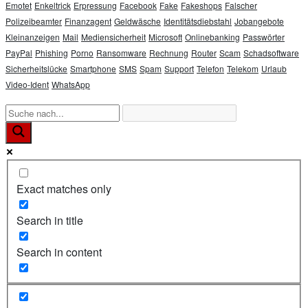
Emotet
Enkeltrick
Erpressung
Facebook
Fake
Fakeshops
Falscher
Polizeibeamter
Finanzagent
Geldwäsche
Identitätsdiebstahl
Jobangebote
Kleinanzeigen
Mail
Mediensicherheit
Microsoft
Onlinebanking
Passwörter
PayPal
Phishing
Porno
Ransomware
Rechnung
Router
Scam
Schadsoftware
Sicherheitslücke
Smartphone
SMS
Spam
Support
Telefon
Telekom
Urlaub
Video-Ident
WhatsApp
Exact matches only
Search in title
Search in content