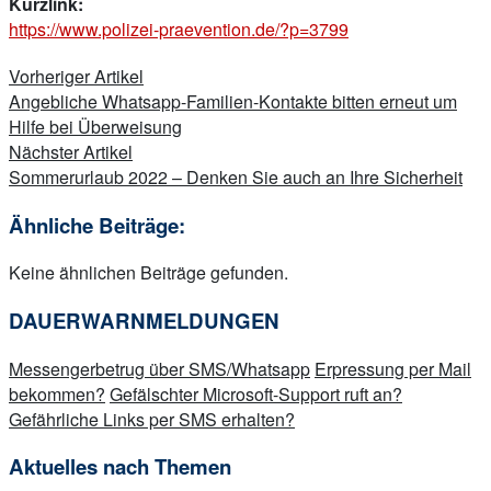
Kurzlink:
https://www.polizei-praevention.de/?p=3799
Beitragsnavigation
Vorheriger Artikel
Angebliche Whatsapp-Familien-Kontakte bitten erneut um
Hilfe bei Überweisung
Nächster Artikel
Sommerurlaub 2022 – Denken Sie auch an Ihre Sicherheit
Ähnliche Beiträge:
Keine ähnlichen Beiträge gefunden.
DAUERWARNMELDUNGEN
Messengerbetrug über SMS/Whatsapp
Erpressung per Mail
bekommen?
Gefälschter Microsoft-Support ruft an?
Gefährliche Links per SMS erhalten?
Aktuelles nach Themen