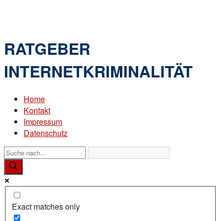
Skip
Home
to
Menu
content
RATGEBER
INTERNETKRIMINALITÄT
Home
Kontakt
Impressum
Datenschutz
Exact matches only