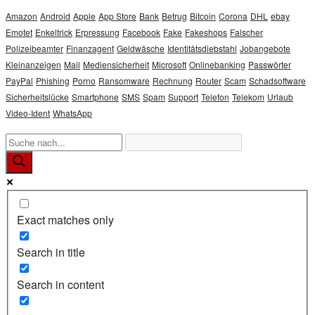
Amazon
Android
Apple
App Store
Bank
Betrug
Bitcoin
Corona
DHL
ebay
Emotet
Enkeltrick
Erpressung
Facebook
Fake
Fakeshops
Falscher
Polizeibeamter
Finanzagent
Geldwäsche
Identitätsdiebstahl
Jobangebote
Kleinanzeigen
Mail
Mediensicherheit
Microsoft
Onlinebanking
Passwörter
PayPal
Phishing
Porno
Ransomware
Rechnung
Router
Scam
Schadsoftware
Sicherheitslücke
Smartphone
SMS
Spam
Support
Telefon
Telekom
Urlaub
Video-Ident
WhatsApp
Exact matches only
Search in title
Search in content