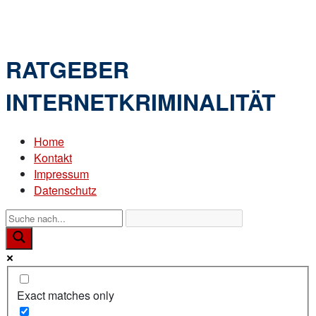
Skip
Home
to
Menu
content
RATGEBER
INTERNETKRIMINALITÄT
Home
Kontakt
Impressum
Datenschutz
Exact matches only