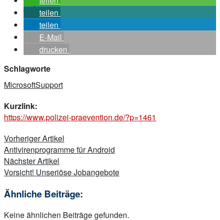
teilen
teilen
teilen
E-Mail
drucken
Schlagworte
Microsoft
Support
Kurzlink:
https://www.polizei-praevention.de/?p=1461
Beitragsnavigation
Vorheriger Artikel
Antivirenprogramme für Android
Nächster Artikel
Vorsicht! Unseriöse Jobangebote
Ähnliche Beiträge:
Keine ähnlichen Beiträge gefunden.