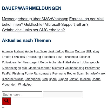
DAUERWARNMELDUNGEN
Messengerbetrug über SMS/Whatsapp
Erpressung per Mail
bekommen?
Gefälschter Microsoft-Support ruft an?
Gefährliche Links per SMS erhalten?
Aktuelles nach Themen
Amazon
Android
Apple
App Store
Bank
Betrug
Bitcoin
Corona
DHL
ebay
Emotet
Enkeltrick
Erpressung
Facebook
Fake
Fakeshops
Falscher
Polizeibeamter
Finanzagent
Geldwäsche
Identitätsdiebstahl
Jobangebote
Kleinanzeigen
Mail
Mediensicherheit
Microsoft
Onlinebanking
Passwörter
PayPal
Phishing
Porno
Ransomware
Rechnung
Router
Scam
Schadsoftware
Sicherheitslücke
Smartphone
SMS
Spam
Support
Telefon
Telekom
Urlaub
Video-Ident
WhatsApp