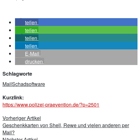
teilen
teilen
teilen
teilen
E-Mail
drucken
Schlagworte
Mail
Schadsoftware
Kurzlink:
https://www.polizei-praevention.de/?p=2501
Beitragsnavigation
Vorheriger Artikel
Geschenkkarten von Shell, Rewe und vielen anderen per
Mail?
Nächster Artikel