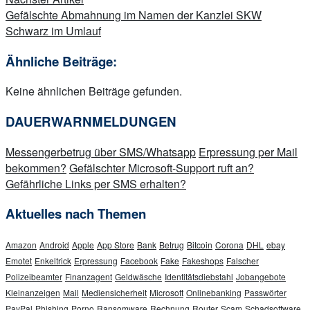
Gefälschte Abmahnung im Namen der Kanzlei SKW
Schwarz im Umlauf
Ähnliche Beiträge:
Keine ähnlichen Beiträge gefunden.
DAUERWARNMELDUNGEN
Messengerbetrug über SMS/Whatsapp
Erpressung per Mail
bekommen?
Gefälschter Microsoft-Support ruft an?
Gefährliche Links per SMS erhalten?
Aktuelles nach Themen
Amazon
Android
Apple
App Store
Bank
Betrug
Bitcoin
Corona
DHL
ebay
Emotet
Enkeltrick
Erpressung
Facebook
Fake
Fakeshops
Falscher
Polizeibeamter
Finanzagent
Geldwäsche
Identitätsdiebstahl
Jobangebote
Kleinanzeigen
Mail
Mediensicherheit
Microsoft
Onlinebanking
Passwörter
PayPal
Phishing
Porno
Ransomware
Rechnung
Router
Scam
Schadsoftware