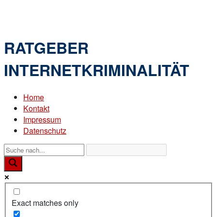
Skip
Home
to
Menu
content
RATGEBER
INTERNETKRIMINALITÄT
Home
Kontakt
Impressum
Datenschutz
Exact matches only