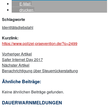
E-Mail
drucken
Schlagworte
Identitätsdiebstahl
Kurzlink:
https://www.polizei-praevention.de/?p=2499
Beitragsnavigation
Vorheriger Artikel
Safer Internet Day 2017
Nächster Artikel
Benachrichtigung über Steuerrückerstattung
Ähnliche Beiträge:
Keine ähnlichen Beiträge gefunden.
DAUERWARNMELDUNGEN