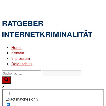
Skip
Home
to
Menu
content
RATGEBER
INTERNETKRIMINALITÄT
Home
Kontakt
Impressum
Datenschutz
Exact matches only