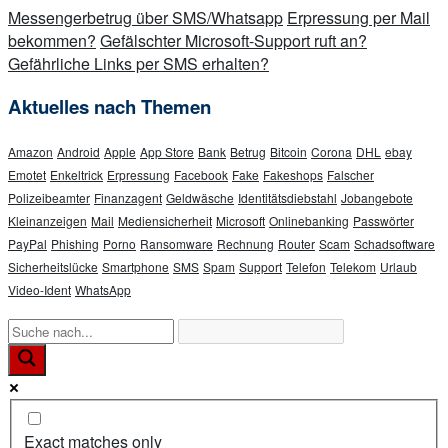
Messengerbetrug über SMS/Whatsapp
Erpressung per Mail
bekommen?
Gefälschter Microsoft-Support ruft an?
Gefährliche Links per SMS erhalten?
Aktuelles nach Themen
Amazon
Android
Apple
App Store
Bank
Betrug
Bitcoin
Corona
DHL
ebay
Emotet
Enkeltrick
Erpressung
Facebook
Fake
Fakeshops
Falscher
Polizeibeamter
Finanzagent
Geldwäsche
Identitätsdiebstahl
Jobangebote
Kleinanzeigen
Mail
Mediensicherheit
Microsoft
Onlinebanking
Passwörter
PayPal
Phishing
Porno
Ransomware
Rechnung
Router
Scam
Schadsoftware
Sicherheitslücke
Smartphone
SMS
Spam
Support
Telefon
Telekom
Urlaub
Video-Ident
WhatsApp
Exact matches only