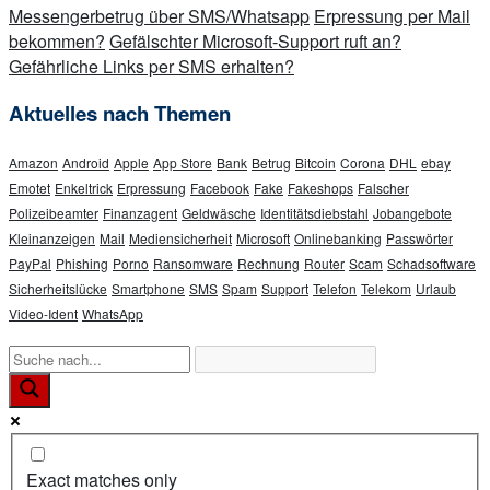
Messengerbetrug über SMS/Whatsapp
Erpressung per Mail
bekommen?
Gefälschter Microsoft-Support ruft an?
Gefährliche Links per SMS erhalten?
Aktuelles nach Themen
Amazon
Android
Apple
App Store
Bank
Betrug
Bitcoin
Corona
DHL
ebay
Emotet
Enkeltrick
Erpressung
Facebook
Fake
Fakeshops
Falscher
Polizeibeamter
Finanzagent
Geldwäsche
Identitätsdiebstahl
Jobangebote
Kleinanzeigen
Mail
Mediensicherheit
Microsoft
Onlinebanking
Passwörter
PayPal
Phishing
Porno
Ransomware
Rechnung
Router
Scam
Schadsoftware
Sicherheitslücke
Smartphone
SMS
Spam
Support
Telefon
Telekom
Urlaub
Video-Ident
WhatsApp
Exact matches only