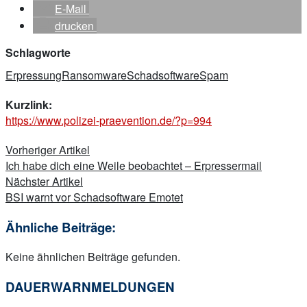
E-Mail
drucken
Schlagworte
Erpressung
Ransomware
Schadsoftware
Spam
Kurzlink:
https://www.polizei-praevention.de/?p=994
Beitragsnavigation
Vorheriger Artikel
Ich habe dich eine Weile beobachtet – Erpressermail
Nächster Artikel
BSI warnt vor Schadsoftware Emotet
Ähnliche Beiträge:
Keine ähnlichen Beiträge gefunden.
DAUERWARNMELDUNGEN