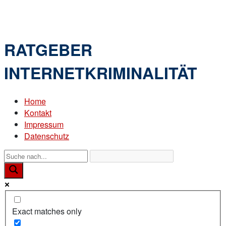
Skip
Home
to
Menu
content
RATGEBER
INTERNETKRIMINALITÄT
Home
Kontakt
Impressum
Datenschutz
Exact matches only