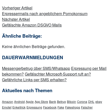
Beitragsnavigation
Vorheriger Artikel
Erpressermails nach angeblichem Pornokonsum
Nächster Artikel
Gefälschte Amazon DSGVO Mails
Ähnliche Beiträge:
Keine ähnlichen Beiträge gefunden.
DAUERWARNMELDUNGEN
Messengerbetrug über SMS/Whatsapp
Erpressung per Mail
bekommen?
Gefälschter Microsoft-Support ruft an?
Gefährliche Links per SMS erhalten?
Aktuelles nach Themen
Amazon
Android
Apple
App Store
Bank
Betrug
Bitcoin
Corona
DHL
ebay
Emotet
Enkeltrick
Erpressung
Facebook
Fake
Fakeshops
Falscher