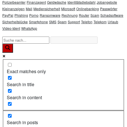
Polizeibeamter
Finanzagent
Geldwäsche
Identitätsdiebstahl
Jobangebote
Kleinanzeigen
Mail
Mediensicherheit
Microsoft
Onlinebanking
Passwörter
PayPal
Phishing
Porno
Ransomware
Rechnung
Router
Scam
Schadsoftware
Sicherheitslücke
Smartphone
SMS
Spam
Support
Telefon
Telekom
Urlaub
Video-Ident
WhatsApp
Exact matches only
Search in title
Search in content
Search in posts