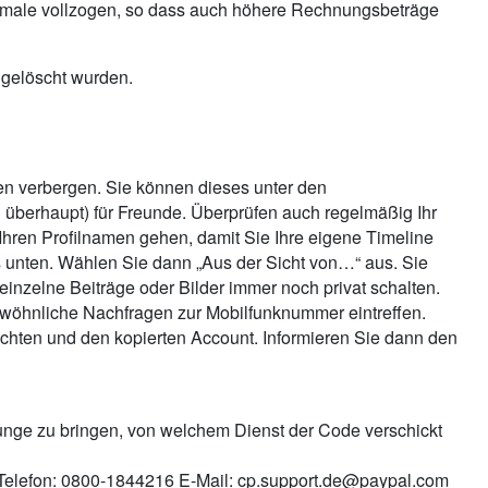
igemale vollzogen, so dass auch höhere Rechnungsbeträge
 gelöscht wurden.
ren verbergen. Sie können dieses unter den
n überhaupt) für Freunde. Überprüfen auch regelmäßig Ihr
f Ihren Profilnamen gehen, damit Sie Ihre eigene Timeline
s unten. Wählen Sie dann „Aus der Sicht von…“ aus. Sie
 einzelne Beiträge oder Bilder immer noch privat schalten.
ewöhnliche Nachfragen zur Mobilfunknummer eintreffen.
chten und den kopierten Account. Informieren Sie dann den
nge zu bringen, von welchem Dienst der Code verschickt
: Telefon: 0800-1844216 E-Mail:
cp.support.de@paypal.com