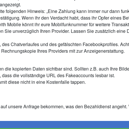
angezeigt.
ite folgenden Hinweis: „Eine Zahlung kann immer nur dann funk
ätigung. Wenn ihr den Verdacht habt, dass ihr Opfer eines Betru
h Mobile könnt ihr eure Mobilfunknummer für weitere Transakt
en Sie unverzüglich Ihren Provider. Lassen Sie zusätzlich eine 
 des Chatverlaufes und des gefälschten Facebookprofiles. Achte
e Rechnungskopie Ihres Providers mit zur Anzeigenerstattung.
 die kopierten Daten sichtbar sind. Sollten z.B. auch Ihre Bil
 dass die vollständige URL des Fakeaccounts lesbar ist.
it diese nicht in eine Kostenfalle tappen.
auf unsere Anfrage bekommen, was den Bezahldienst angeht. Wi