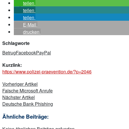
teilen
teilen
teilen
E-Mail
drucken
Schlagworte
Betrug
Facebook
PayPal
Kurzlink:
https://www.polizei-praevention.de/?p=2046
Beitragsnavigation
Vorheriger Artikel
Falsche Microsoft Anrufe
Nächster Artikel
Deutsche Bank Phishing
Ähnliche Beiträge:
Keine ähnlichen Beiträge gefunden.