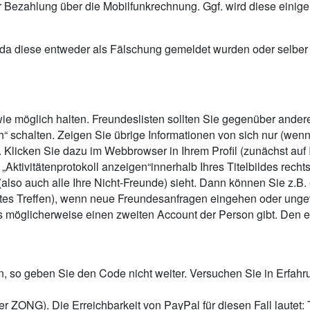
ner Bezahlung über die Mobilfunkrechnung. Ggf. wird diese ein
ar, da diese entweder als Fälschung gemeldet wurden oder selber
wie möglich halten. Freundeslisten sollten Sie gegenüber ande
ch“ schalten. Zeigen Sie übrige Informationen von sich nur (wen
it. Klicken Sie dazu im Webbrowser in Ihrem Profil (zunächst au
tivitätenprotokoll anzeigen“innerhalb Ihres Titelbildes recht
(also auch alle Ihre Nicht-Freunde) sieht. Dann können Sie z.B.
chtes Treffen), wenn neue Freundesanfragen eingehen oder ung
s möglicherweise einen zweiten Account der Person gibt. Den e
so geben Sie den Code nicht weiter. Versuchen Sie in Erfahru
er ZONG). Die Erreichbarkeit von PayPal für diesen Fall lautet