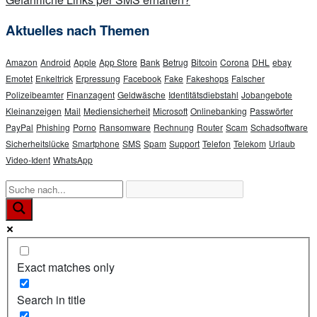
Aktuelles nach Themen
Amazon
Android
Apple
App Store
Bank
Betrug
Bitcoin
Corona
DHL
ebay
Emotet
Enkeltrick
Erpressung
Facebook
Fake
Fakeshops
Falscher
Polizeibeamter
Finanzagent
Geldwäsche
Identitätsdiebstahl
Jobangebote
Kleinanzeigen
Mail
Mediensicherheit
Microsoft
Onlinebanking
Passwörter
PayPal
Phishing
Porno
Ransomware
Rechnung
Router
Scam
Schadsoftware
Sicherheitslücke
Smartphone
SMS
Spam
Support
Telefon
Telekom
Urlaub
Video-Ident
WhatsApp
Exact matches only
Search in title