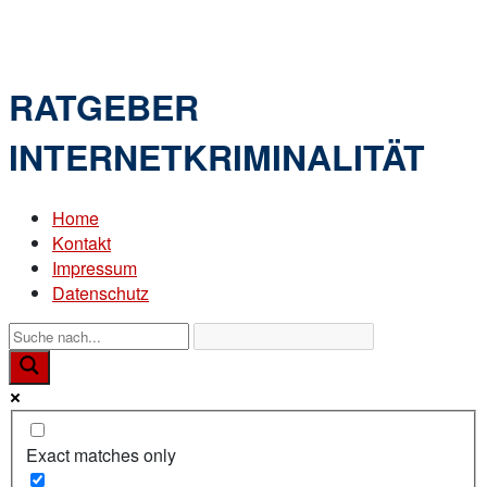
Skip
Home
to
Menu
content
RATGEBER
INTERNETKRIMINALITÄT
Home
Kontakt
Impressum
Datenschutz
Exact matches only