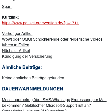
Spam
Kurzlink:
https://www.polizei-praevention.de/?p=1711
Beitragsnavigation
Vorheriger Artikel
Wow! oder OMG! Schockierende oder reißerische Videos
führen in Fallen
Nächster Artikel
Kündigung der Versicherung
Ähnliche Beiträge:
Keine ähnlichen Beiträge gefunden.
DAUERWARNMELDUNGEN
Messengerbetrug über SMS/Whatsapp
Erpressung per Mail
bekommen?
Gefälschter Microsoft-Support ruft an?
Gefährliche Links per SMS erhalten?