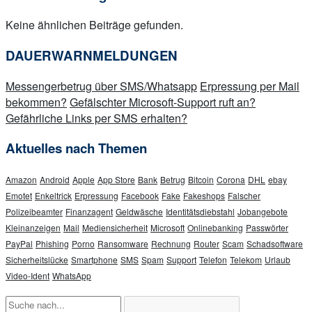
Keine ähnlichen Beiträge gefunden.
DAUERWARNMELDUNGEN
Messengerbetrug über SMS/Whatsapp
Erpressung per Mail
bekommen?
Gefälschter Microsoft-Support ruft an?
Gefährliche Links per SMS erhalten?
Aktuelles nach Themen
Amazon
Android
Apple
App Store
Bank
Betrug
Bitcoin
Corona
DHL
ebay
Emotet
Enkeltrick
Erpressung
Facebook
Fake
Fakeshops
Falscher
Polizeibeamter
Finanzagent
Geldwäsche
Identitätsdiebstahl
Jobangebote
Kleinanzeigen
Mail
Mediensicherheit
Microsoft
Onlinebanking
Passwörter
PayPal
Phishing
Porno
Ransomware
Rechnung
Router
Scam
Schadsoftware
Sicherheitslücke
Smartphone
SMS
Spam
Support
Telefon
Telekom
Urlaub
Video-Ident
WhatsApp