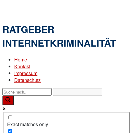
Skip
Home
to
Menu
content
RATGEBER
INTERNETKRIMINALITÄT
Home
Kontakt
Impressum
Datenschutz
Exact matches only