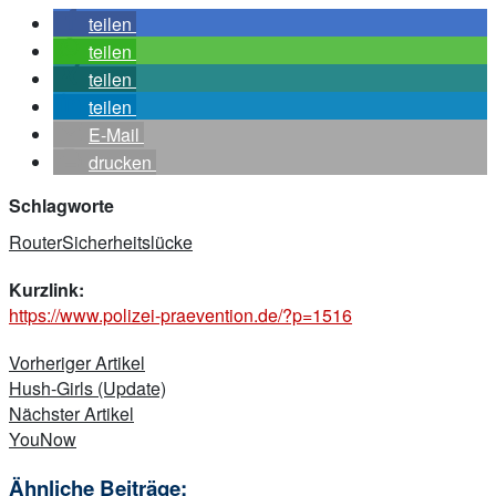
teilen
teilen
teilen
teilen
E-Mail
drucken
Schlagworte
Router
Sicherheitslücke
Kurzlink:
https://www.polizei-praevention.de/?p=1516
Beitragsnavigation
Vorheriger Artikel
Hush-Girls (Update)
Nächster Artikel
YouNow
Ähnliche Beiträge: