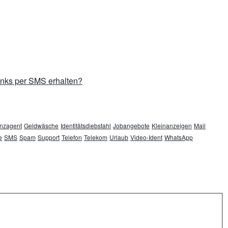
inks per SMS erhalten?
nzagent
Geldwäsche
Identitätsdiebstahl
Jobangebote
Kleinanzeigen
Mail
e
SMS
Spam
Support
Telefon
Telekom
Urlaub
Video-Ident
WhatsApp