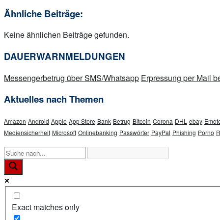
Ähnliche Beiträge:
Keine ähnlichen Beiträge gefunden.
DAUERWARNMELDUNGEN
Messengerbetrug über SMS/Whatsapp
Erpressung per Mail
Aktuelles nach Themen
Amazon
Android
Apple
App Store
Bank
Betrug
Bitcoin
Corona
DHL
ebay
Emote
Mediensicherheit
Microsoft
Onlinebanking
Passwörter
PayPal
Phishing
Porno
R
Exact matches only