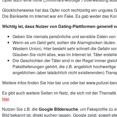
Glücklicherweise hat das Opfer noch rechtzeitig ein ungutes 
Die Bankseite im Internet war ein Fake. Es gab weder das Ko
Wichtig ist, dass Nutzer von Dating-Plattformen generell vo
Geben Sie niemals persönliche und sensible Daten von
Wenn es um Geld geht, sollten die Alarmglocken läuten
Western Union). Hier besteht sehr schnell die Gefahr v
Glauben Sie nicht alles, was im Internet ist. Täter erst
Die Geschichten der Täter sind in der Regel immer gleich
Paketlieferungen gehört, die z.B. angeblich hochwerti
angeblichen (aber tatsächlich nicht existierenden) Tran
Weitere Infos finden Sie hier bei uns oder bei www.polizei-ber
Es gibt auch weitere Seiten im Netz, die sich mit der Thema
hier
.
Nutzen Sie z.B. die
Google Bildersuche
, um Fakeprofile zu 
Bild bekannt ist, direkt suchen lassen. Google zeigt, soweit 