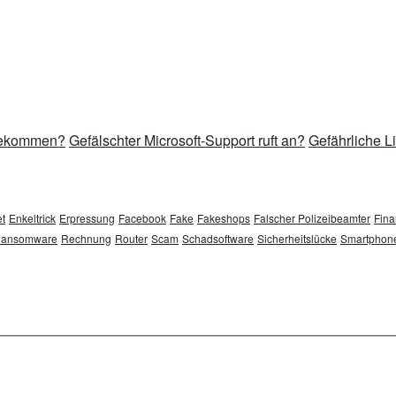
 bekommen?
Gefälschter Microsoft-Support ruft an?
Gefährliche L
t
Enkeltrick
Erpressung
Facebook
Fake
Fakeshops
Falscher Polizeibeamter
Fina
ansomware
Rechnung
Router
Scam
Schadsoftware
Sicherheitslücke
Smartphon