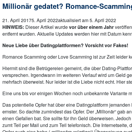
Millionär gedatet? Romance-Scammin
21. April 2017
5. April 2022
aktualisiert am 5. April 2022
HINWEIS:
Dieser Artikel wurde
vor über einem Jahr
veröffen
entfernt wurden. Aktuelle Updates werden hier mit Datum kenn
Neue Liebe über Datingplattformen? Vorsicht vor Fakes!
Romance Scamming oder Love Scamming ist zur Zeit leider ke
Hiermit sind die Betrügereien gemeint, die über Dating-Plattf
versprechen. Irgendwann im weiteren Verlauf wird um Geld gebet
mehrfach überweist. Nur leider ist die Liebe nicht echt. Hier
Eine uns bis vor einigen Wochen noch unbekannte Variante möc
Das potentielle Opfer hat über eine Datingplattform jemanden
ernster. So dachte zumindest das Opfer. Der „Millionär“ gab an,
einen Gefallen bat. Sie sollte für ihn Geld überweisen. Jedo
zumt Teil per Mail und zum Teil telefonisch. Die Internetseit
Opfer auch eine hohe („millionärs-würdige“) Überweisung ausfü