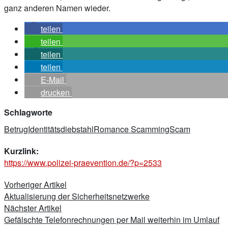
ganz anderen Namen wieder.
teilen
teilen
teilen
teilen
E-Mail
drucken
Schlagworte
Betrug
Identitätsdiebstahl
Romance Scamming
Scam
Kurzlink:
https://www.polizei-praevention.de/?p=2533
Beitragsnavigation
Vorheriger Artikel
Aktualisierung der Sicherheitsnetzwerke
Nächster Artikel
Gefälschte Telefonrechnungen per Mail weiterhin im Umlauf