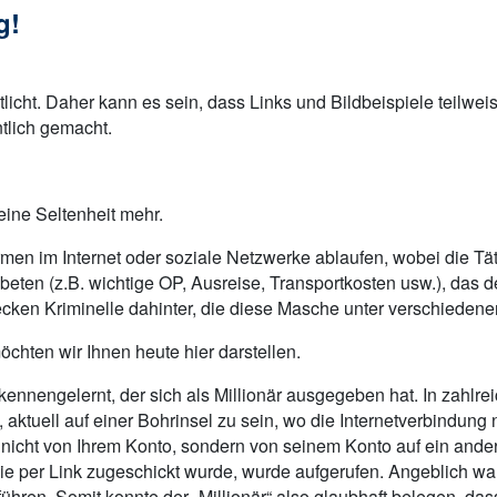
g!
tlicht. Daher kann es sein, dass Links und Bildbeispiele teilwe
tlich gemacht.
ine Seltenheit mehr.
ormen im Internet oder soziale Netzwerke ablaufen, wobei die T
en (z.B. wichtige OP, Ausreise, Transportkosten usw.), das der 
 stecken Kriminelle dahinter, die diese Masche unter verschied
hten wir Ihnen heute hier darstellen.
 kennengelernt, der sich als Millionär ausgegeben hat. In zahl
 aktuell auf einer Bohrinsel zu sein, wo die Internetverbindung 
ch nicht von Ihrem Konto, sondern von seinem Konto auf ein and
e, die per Link zugeschickt wurde, wurde aufgerufen. Angeblich 
hren. Somit konnte der „Millionär“ also glaubhaft belegen, das