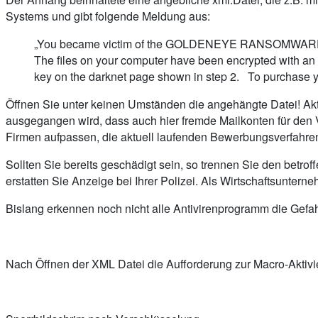
Systems und gibt folgende Meldung aus:
„You became victim of the GOLDENEYE RANSOMWAR
The files on your computer have been encrypted with an m
key on the darknet page shown in step 2. To purchase yo
Öffnen Sie unter keinen Umständen die angehängte Datei! Aktiv
ausgegangen wird, dass auch hier fremde Mailkonten für den Ve
Firmen aufpassen, die aktuell laufenden Bewerbungsverfahren 
Sollten Sie bereits geschädigt sein, so trennen Sie den betro
erstatten Sie Anzeige bei Ihrer Polizei. Als Wirtschaftsunter
Bislang erkennen noch nicht alle Antivirenprogramm die Gefahr
Nach Öffnen der XML Datei die Aufforderung zur Macro-Aktiv