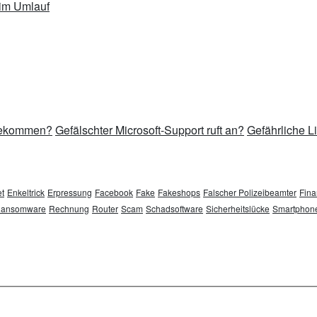
im Umlauf
 bekommen?
Gefälschter Microsoft-Support ruft an?
Gefährliche L
t
Enkeltrick
Erpressung
Facebook
Fake
Fakeshops
Falscher Polizeibeamter
Fina
ansomware
Rechnung
Router
Scam
Schadsoftware
Sicherheitslücke
Smartphon