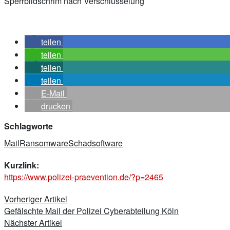
Sperrbildschrim nach Verschlüsselung
teilen
teilen
teilen
teilen
E-Mail
drucken
Schlagworte
Mail
Ransomware
Schadsoftware
Kurzlink:
https://www.polizei-praevention.de/?p=2465
Beitragsnavigation
Vorheriger Artikel
Gefälschte Mail der Polizei Cyberabteilung Köln
Nächster Artikel