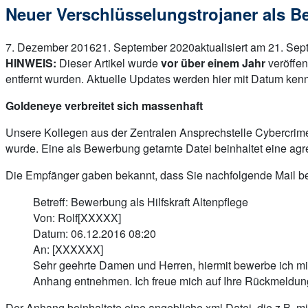
Neuer Verschlüsselungstrojaner als B
7. Dezember 2016
21. September 2020
aktualisiert am 21. Se
HINWEIS:
Dieser Artikel wurde
vor über einem Jahr
veröffen
entfernt wurden. Aktuelle Updates werden hier mit Datum kenn
Goldeneye verbreitet sich massenhaft
Unsere Kollegen aus der Zentralen Ansprechstelle Cybercrime
wurde. Eine als Bewerbung getarnte Datei beinhaltet eine agr
Die Empfänger gaben bekannt, dass Sie nachfolgende Mail b
Betreff: Bewerbung als Hilfskraft Altenpflege
Von: Rolf[XXXXX]
Datum: 06.12.2016 08:20
An: [XXXXXX]
Sehr geehrte Damen und Herren, hiermit bewerbe ich mic
Anhang entnehmen. Ich freue mich auf Ihre Rückmeldung 
Der Anhang beinhaltete eine angebliche xml.Datei, die z.B. mit