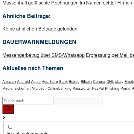
Massenhaft gefälschte Rechnungen im Namen echter Firmen 
Ähnliche Beiträge:
Keine ähnlichen Beiträge gefunden.
DAUERWARNMELDUNGEN
Messengerbetrug über SMS/Whatsapp
Erpressung per Mail
Aktuelles nach Themen
Amazon
Android
Apple
App Store
Bank
Betrug
Bitcoin
Corona
DHL
ebay
Emote
Mediensicherheit
Microsoft
Onlinebanking
Passwörter
PayPal
Phishing
Porno
R
Exact matches only