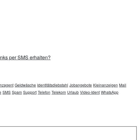
inks per SMS erhalten?
nzagent
Geldwäsche
Identitätsdiebstahl
Jobangebote
Kleinanzeigen
Mail
e
SMS
Spam
Support
Telefon
Telekom
Urlaub
Video-Ident
WhatsApp