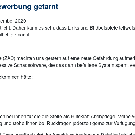
ewerbung getarnt
ptember 2020
tlicht. Daher kann es sein, dass Links und Bildbeispiele teilwe
tlich gemacht.
 (ZAC) machten uns gestern auf eine neue Gefährdung aufmerks
essive Schadsoftware, die das dann befallene System sperrt, v
ekommen hätte:
h bei Ihnen für die die Stelle als Hilfskraft Altenpflege. Mei
und stehe Ihnen bei Rückfragen jederzeit gerne zur Verfügung
 Excel geöffnet wird. Im Anschluss beginnt die Datei bei aktivi