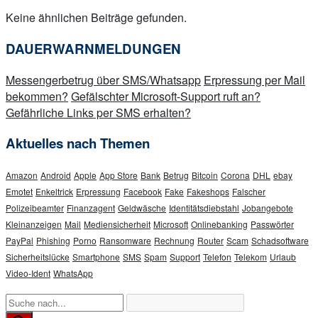
Keine ähnlichen Beiträge gefunden.
DAUERWARNMELDUNGEN
Messengerbetrug über SMS/Whatsapp
Erpressung per Mail
bekommen?
Gefälschter Microsoft-Support ruft an?
Gefährliche Links per SMS erhalten?
Aktuelles nach Themen
Amazon
Android
Apple
App Store
Bank
Betrug
Bitcoin
Corona
DHL
ebay
Emotet
Enkeltrick
Erpressung
Facebook
Fake
Fakeshops
Falscher
Polizeibeamter
Finanzagent
Geldwäsche
Identitätsdiebstahl
Jobangebote
Kleinanzeigen
Mail
Mediensicherheit
Microsoft
Onlinebanking
Passwörter
PayPal
Phishing
Porno
Ransomware
Rechnung
Router
Scam
Schadsoftware
Sicherheitslücke
Smartphone
SMS
Spam
Support
Telefon
Telekom
Urlaub
Video-Ident
WhatsApp