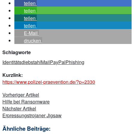
teilen
teilen
teilen
teilen
E-Mail
drucken
Schlagworte
Identitätsdiebstahl
Mail
PayPal
Phishing
Kurzlink:
https://www.polizei-praevention.de/?p=2330
Beitragsnavigation
Vorheriger Artikel
Hilfe bei Ransomware
Nächster Artikel
Erpressungstrojaner Jigsaw
Ähnliche Beiträge: