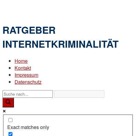
Skip
Home
to
Menu
content
RATGEBER
INTERNETKRIMINALITÄT
Home
Kontakt
Impressum
Datenschutz
Exact matches only