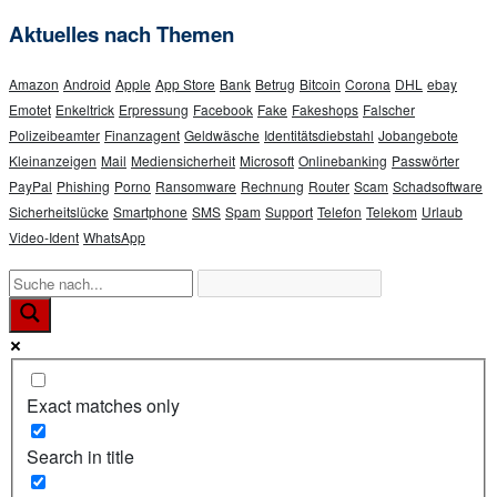
Aktuelles nach Themen
Amazon
Android
Apple
App Store
Bank
Betrug
Bitcoin
Corona
DHL
ebay
Emotet
Enkeltrick
Erpressung
Facebook
Fake
Fakeshops
Falscher
Polizeibeamter
Finanzagent
Geldwäsche
Identitätsdiebstahl
Jobangebote
Kleinanzeigen
Mail
Mediensicherheit
Microsoft
Onlinebanking
Passwörter
PayPal
Phishing
Porno
Ransomware
Rechnung
Router
Scam
Schadsoftware
Sicherheitslücke
Smartphone
SMS
Spam
Support
Telefon
Telekom
Urlaub
Video-Ident
WhatsApp
Exact matches only
Search in title