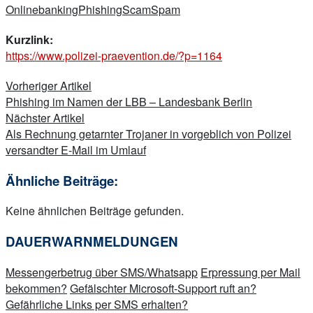
Onlinebanking
Phishing
Scam
Spam
Kurzlink:
https://www.polizei-praevention.de/?p=1164
Beitragsnavigation
Vorheriger Artikel
Phishing im Namen der LBB – Landesbank Berlin
Nächster Artikel
Als Rechnung getarnter Trojaner in vorgeblich von Polizei
versandter E-Mail im Umlauf
Ähnliche Beiträge:
Keine ähnlichen Beiträge gefunden.
DAUERWARNMELDUNGEN
Messengerbetrug über SMS/Whatsapp
Erpressung per Mail
bekommen?
Gefälschter Microsoft-Support ruft an?
Gefährliche Links per SMS erhalten?