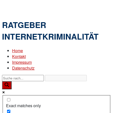
Skip
Home
to
Menu
content
RATGEBER
INTERNETKRIMINALITÄT
Home
Kontakt
Impressum
Datenschutz
Exact matches only