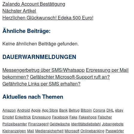
Zalando Account Bestätigung
Nächster Artikel
Herzlichen Glückwunsch! Edeka 500 Euro!
Ähnliche Beiträge:
Keine ähnlichen Beiträge gefunden.
DAUERWARNMELDUNGEN
Messengerbetrug über SMS/Whatsapp
Erpressung per Mail
bekommen?
Gefälschter Microsoft-Support ruft an?
Gefährliche Links per SMS erhalten?
Aktuelles nach Themen
Amazon
Android
Apple
App Store
Bank
Betrug
Bitcoin
Corona
DHL
ebay
Emotet
Enkeltrick
Erpressung
Facebook
Fake
Fakeshops
Falscher
Polizeibeamter
Finanzagent
Geldwäsche
Identitätsdiebstahl
Jobangebote
Kleinanzeigen
Mail
Mediensicherheit
Microsoft
Onlinebanking
Passwörter