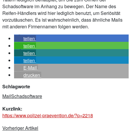
Schadsoftware im Anhang zu bewegen. Der Name des
Reifen-Händlers wird hier lediglich benutzt, um Seriösität
vorzutäuschen. Es ist wahrscheinlich, dass ähnliche Mails
mit anderen Firmennamen folgen werden.
teilen
teilen
teilen
teilen
E-Mail
drucken
Schlagworte
Mail
Schadsoftware
Kurzlink:
https://www.polizei-praevention.de/?p=2218
Beitragsnavigation
Vorheriger Artikel