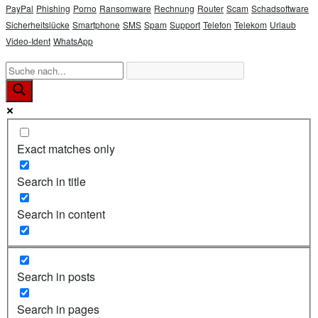
PayPal
Phishing
Porno
Ransomware
Rechnung
Router
Scam
Schadsoftware
Sicherheitslücke
Smartphone
SMS
Spam
Support
Telefon
Telekom
Urlaub
Video-Ident
WhatsApp
Exact matches only
Search in title
Search in content
Search in posts
Search in pages