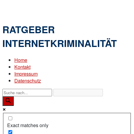
Skip
Home
to
Menu
content
RATGEBER
INTERNETKRIMINALITÄT
Home
Kontakt
Impressum
Datenschutz
Exact matches only