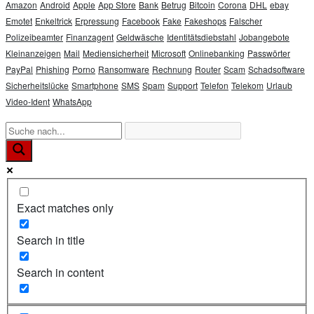
Amazon
Android
Apple
App Store
Bank
Betrug
Bitcoin
Corona
DHL
ebay
Emotet
Enkeltrick
Erpressung
Facebook
Fake
Fakeshops
Falscher
Polizeibeamter
Finanzagent
Geldwäsche
Identitätsdiebstahl
Jobangebote
Kleinanzeigen
Mail
Mediensicherheit
Microsoft
Onlinebanking
Passwörter
PayPal
Phishing
Porno
Ransomware
Rechnung
Router
Scam
Schadsoftware
Sicherheitslücke
Smartphone
SMS
Spam
Support
Telefon
Telekom
Urlaub
Video-Ident
WhatsApp
Exact matches only
Search in title
Search in content