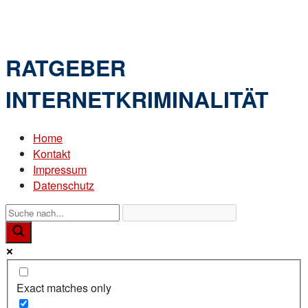
Skip
Home
to
Menu
content
RATGEBER
INTERNETKRIMINALITÄT
Home
Kontakt
Impressum
Datenschutz
Exact matches only