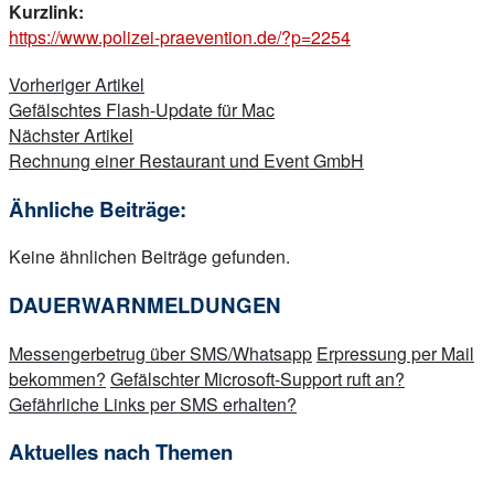
Kurzlink:
https://www.polizei-praevention.de/?p=2254
Beitragsnavigation
Vorheriger Artikel
Gefälschtes Flash-Update für Mac
Nächster Artikel
Rechnung einer Restaurant und Event GmbH
Ähnliche Beiträge:
Keine ähnlichen Beiträge gefunden.
DAUERWARNMELDUNGEN
Messengerbetrug über SMS/Whatsapp
Erpressung per Mail
bekommen?
Gefälschter Microsoft-Support ruft an?
Gefährliche Links per SMS erhalten?
Aktuelles nach Themen