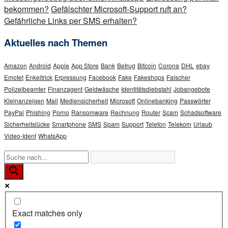
bekommen?
Gefälschter Microsoft-Support ruft an?
Gefährliche Links per SMS erhalten?
Aktuelles nach Themen
Amazon
Android
Apple
App Store
Bank
Betrug
Bitcoin
Corona
DHL
ebay
Emotet
Enkeltrick
Erpressung
Facebook
Fake
Fakeshops
Falscher
Polizeibeamter
Finanzagent
Geldwäsche
Identitätsdiebstahl
Jobangebote
Kleinanzeigen
Mail
Mediensicherheit
Microsoft
Onlinebanking
Passwörter
PayPal
Phishing
Porno
Ransomware
Rechnung
Router
Scam
Schadsoftware
Sicherheitslücke
Smartphone
SMS
Spam
Support
Telefon
Telekom
Urlaub
Video-Ident
WhatsApp
Exact matches only