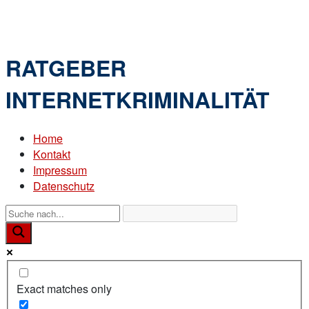
Skip
Home
to
Menu
content
RATGEBER
INTERNETKRIMINALITÄT
Home
Kontakt
Impressum
Datenschutz
Exact matches only