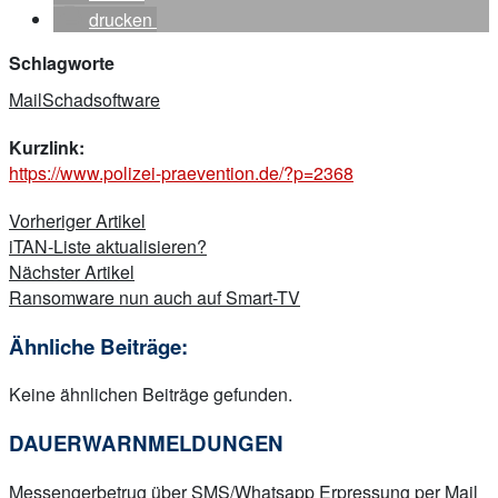
drucken
Schlagworte
Mail
Schadsoftware
Kurzlink:
https://www.polizei-praevention.de/?p=2368
Beitragsnavigation
Vorheriger Artikel
iTAN-Liste aktualisieren?
Nächster Artikel
Ransomware nun auch auf Smart-TV
Ähnliche Beiträge:
Keine ähnlichen Beiträge gefunden.
DAUERWARNMELDUNGEN
Messengerbetrug über SMS/Whatsapp
Erpressung per Mail