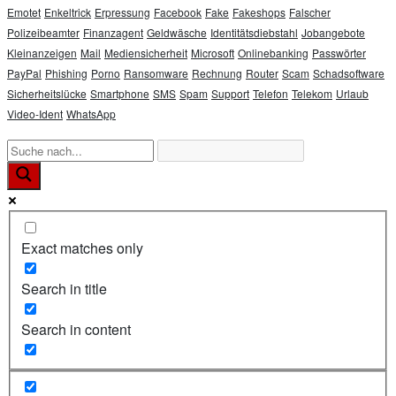
Emotet
Enkeltrick
Erpressung
Facebook
Fake
Fakeshops
Falscher
Polizeibeamter
Finanzagent
Geldwäsche
Identitätsdiebstahl
Jobangebote
Kleinanzeigen
Mail
Mediensicherheit
Microsoft
Onlinebanking
Passwörter
PayPal
Phishing
Porno
Ransomware
Rechnung
Router
Scam
Schadsoftware
Sicherheitslücke
Smartphone
SMS
Spam
Support
Telefon
Telekom
Urlaub
Video-Ident
WhatsApp
Exact matches only
Search in title
Search in content