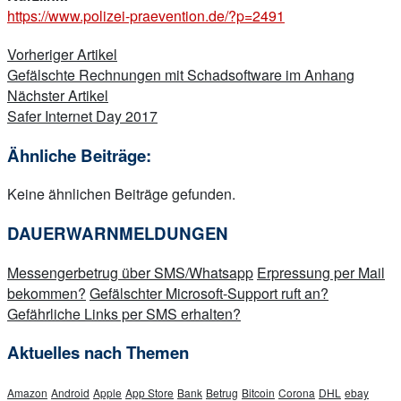
https://www.polizei-praevention.de/?p=2491
Beitragsnavigation
Vorheriger Artikel
Gefälschte Rechnungen mit Schadsoftware im Anhang
Nächster Artikel
Safer Internet Day 2017
Ähnliche Beiträge:
Keine ähnlichen Beiträge gefunden.
DAUERWARNMELDUNGEN
Messengerbetrug über SMS/Whatsapp
Erpressung per Mail
bekommen?
Gefälschter Microsoft-Support ruft an?
Gefährliche Links per SMS erhalten?
Aktuelles nach Themen
Amazon
Android
Apple
App Store
Bank
Betrug
Bitcoin
Corona
DHL
ebay