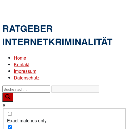
Skip
Home
to
Menu
content
RATGEBER
INTERNETKRIMINALITÄT
Home
Kontakt
Impressum
Datenschutz
Exact matches only