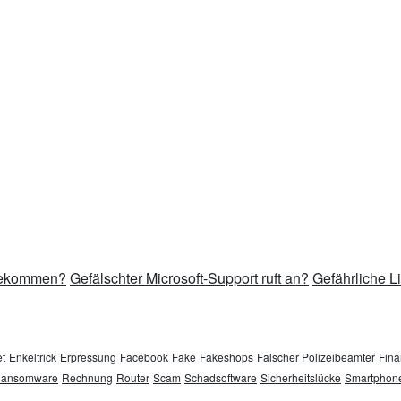
 bekommen?
Gefälschter Microsoft-Support ruft an?
Gefährliche L
t
Enkeltrick
Erpressung
Facebook
Fake
Fakeshops
Falscher Polizeibeamter
Fina
ansomware
Rechnung
Router
Scam
Schadsoftware
Sicherheitslücke
Smartphon