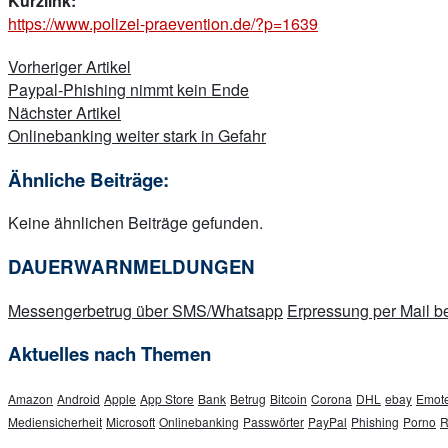
Kurzlink:
https://www.polizei-praevention.de/?p=1639
Beitragsnavigation
Vorheriger Artikel
Paypal-Phishing nimmt kein Ende
Nächster Artikel
Onlinebanking weiter stark in Gefahr
Ähnliche Beiträge:
Keine ähnlichen Beiträge gefunden.
DAUERWARNMELDUNGEN
Messengerbetrug über SMS/Whatsapp
Erpressung per Mail
Aktuelles nach Themen
Amazon
Android
Apple
App Store
Bank
Betrug
Bitcoin
Corona
DHL
ebay
Emote
Mediensicherheit
Microsoft
Onlinebanking
Passwörter
PayPal
Phishing
Porno
R