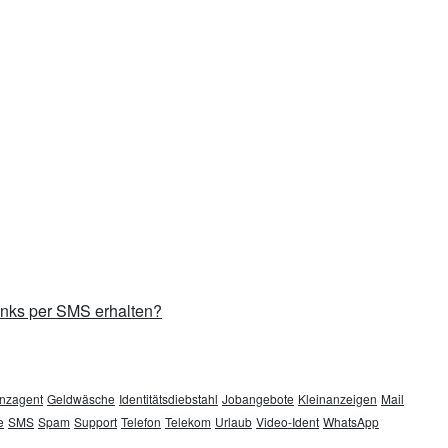
inks per SMS erhalten?
nzagent
Geldwäsche
Identitätsdiebstahl
Jobangebote
Kleinanzeigen
Mail
e
SMS
Spam
Support
Telefon
Telekom
Urlaub
Video-Ident
WhatsApp