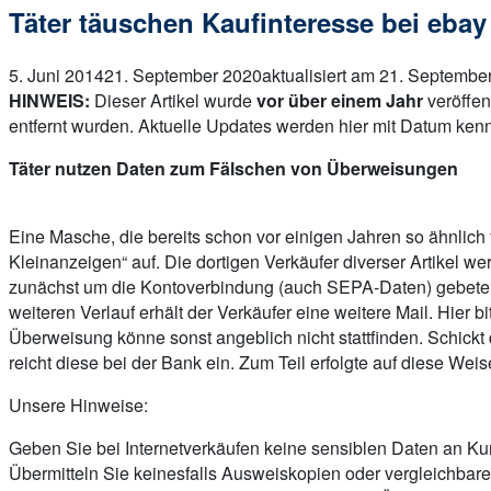
Täter täuschen Kaufinteresse bei eba
5. Juni 2014
21. September 2020
aktualisiert am 21. Septembe
HINWEIS:
Dieser Artikel wurde
vor über einem Jahr
veröffen
entfernt wurden. Aktuelle Updates werden hier mit Datum kenn
Täter nutzen Daten zum Fälschen von Überweisungen
Eine Masche, die bereits schon vor einigen Jahren so ähnlich
Kleinanzeigen“ auf. Die dortigen Verkäufer diverser Artikel 
zunächst um die Kontoverbindung (auch SEPA-Daten) gebeten. 
weiteren Verlauf erhält der Verkäufer eine weitere Mail. Hier
Überweisung könne sonst angeblich nicht stattfinden. Schickt
reicht diese bei der Bank ein. Zum Teil erfolgte auf diese We
Unsere Hinweise:
Geben Sie bei Internetverkäufen keine sensiblen Daten an Ku
Übermitteln Sie keinesfalls Ausweiskopien oder vergleichba