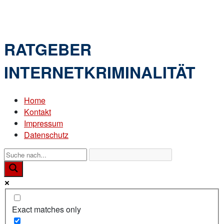
Skip
Home
to
Menu
content
RATGEBER
INTERNETKRIMINALITÄT
Home
Kontakt
Impressum
Datenschutz
Exact matches only