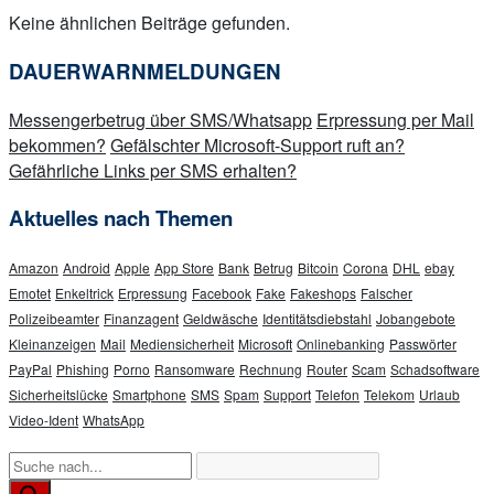
Keine ähnlichen Beiträge gefunden.
DAUERWARNMELDUNGEN
Messengerbetrug über SMS/Whatsapp
Erpressung per Mail
bekommen?
Gefälschter Microsoft-Support ruft an?
Gefährliche Links per SMS erhalten?
Aktuelles nach Themen
Amazon
Android
Apple
App Store
Bank
Betrug
Bitcoin
Corona
DHL
ebay
Emotet
Enkeltrick
Erpressung
Facebook
Fake
Fakeshops
Falscher
Polizeibeamter
Finanzagent
Geldwäsche
Identitätsdiebstahl
Jobangebote
Kleinanzeigen
Mail
Mediensicherheit
Microsoft
Onlinebanking
Passwörter
PayPal
Phishing
Porno
Ransomware
Rechnung
Router
Scam
Schadsoftware
Sicherheitslücke
Smartphone
SMS
Spam
Support
Telefon
Telekom
Urlaub
Video-Ident
WhatsApp