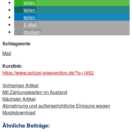
teilen
teilen
teilen
E-Mail
drucken
Schlagworte
Mail
Kurzlink:
https://www.polizei-praevention.de/?p=1652
Beitragsnavigation
Vorheriger Artikel
Mit Zahlungskarten im Ausland
Nächster Artikel
Abmahnung und außergerichtliche Einigung wegen
Musikdownload
Ähnliche Beiträge: