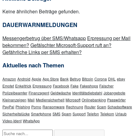
Keine ähnlichen Beiträge gefunden.
DAUERWARNMELDUNGEN
Messengerbetrug über SMS/Whatsapp
Erpressung per Mail
bekommen?
Gefälschter Microsoft-Support ruft an?
Gefährliche Links per SMS erhalten?
Aktuelles nach Themen
Amazon
Android
Apple
App Store
Bank
Betrug
Bitcoin
Corona
DHL
ebay
Emotet
Enkeltrick
Erpressung
Facebook
Fake
Fakeshops
Falscher
Polizeibeamter
Finanzagent
Geldwäsche
Identitätsdiebstahl
Jobangebote
Kleinanzeigen
Mail
Mediensicherheit
Microsoft
Onlinebanking
Passwörter
PayPal
Phishing
Porno
Ransomware
Rechnung
Router
Scam
Schadsoftware
Sicherheitslücke
Smartphone
SMS
Spam
Support
Telefon
Telekom
Urlaub
Video-Ident
WhatsApp