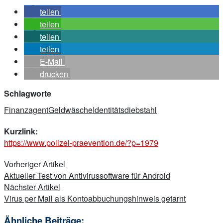
teilen
teilen
teilen
teilen
E-Mail
drucken
Schlagworte
Finanzagent
Geldwäsche
Identitätsdiebstahl
Kurzlink:
https://www.polizei-praevention.de/?p=1979
Beitragsnavigation
Vorheriger Artikel
Aktueller Test von Antivirussoftware für Android
Nächster Artikel
Virus per Mail als Kontoabbuchungshinweis getarnt
Ähnliche Beiträge: