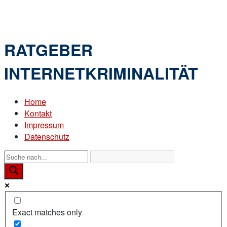
Skip
Home
to
Menu
content
RATGEBER
INTERNETKRIMINALITÄT
Home
Kontakt
Impressum
Datenschutz
Exact matches only