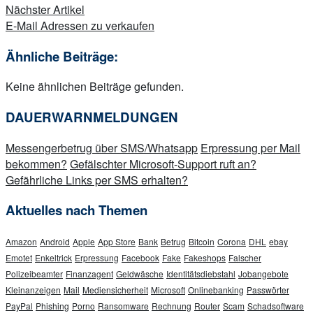
Nächster Artikel
E-Mail Adressen zu verkaufen
Ähnliche Beiträge:
Keine ähnlichen Beiträge gefunden.
DAUERWARNMELDUNGEN
Messengerbetrug über SMS/Whatsapp
Erpressung per Mail
bekommen?
Gefälschter Microsoft-Support ruft an?
Gefährliche Links per SMS erhalten?
Aktuelles nach Themen
Amazon
Android
Apple
App Store
Bank
Betrug
Bitcoin
Corona
DHL
ebay
Emotet
Enkeltrick
Erpressung
Facebook
Fake
Fakeshops
Falscher
Polizeibeamter
Finanzagent
Geldwäsche
Identitätsdiebstahl
Jobangebote
Kleinanzeigen
Mail
Mediensicherheit
Microsoft
Onlinebanking
Passwörter
PayPal
Phishing
Porno
Ransomware
Rechnung
Router
Scam
Schadsoftware