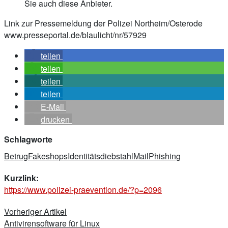
Sie auch diese Anbieter.
Link zur Pressemeldung der Polizei Northeim/Osterode
www.presseportal.de/blaulicht/nr/57929
teilen
teilen
teilen
teilen
E-Mail
drucken
Schlagworte
Betrug
Fakeshops
Identitätsdiebstahl
Mail
Phishing
Kurzlink:
https://www.polizei-praevention.de/?p=2096
Beitragsnavigation
Vorheriger Artikel
Antivirensoftware für Linux