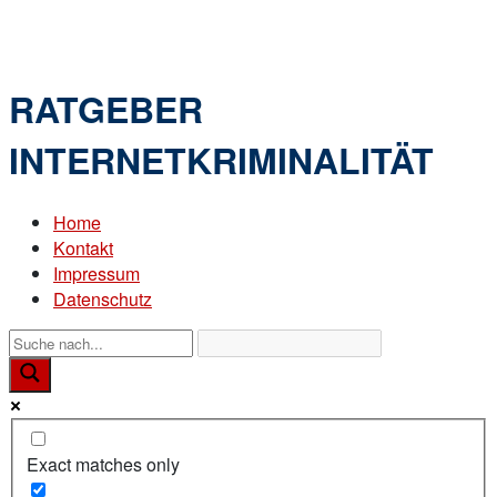
Skip
Home
to
Menu
content
RATGEBER
INTERNETKRIMINALITÄT
Home
Kontakt
Impressum
Datenschutz
Exact matches only